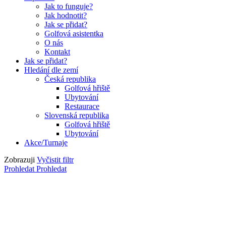
Jak to funguje?
Jak hodnotit?
Jak se přidat?
Golfová asistentka
O nás
Kontakt
Jak se přidat?
Hledání dle zemí
Česká republika
Golfová hřiště
Ubytování
Restaurace
Slovenská republika
Golfová hřiště
Ubytování
Akce/Turnaje
Zobrazuji
Vyčistit filtr
Prohledat
Prohledat