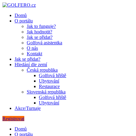
Domů
O portálu
Jak to funguje?
Jak hodnotit?
Jak se přidat?
Golfová asistentka
O nás
Kontakt
Jak se přidat?
Hledání dle zemí
Česká republika
Golfová hřiště
Ubytování
Restaurace
Slovenská republika
Golfová hřiště
Ubytování
Akce/Turnaje
Registrovat
Domů
O portálu