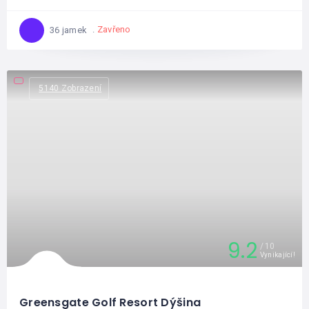
Zavřeno
36 jamek
5140 Zobrazení
9.2
10
Vynikající!
Greensgate Golf Resort Dýšina