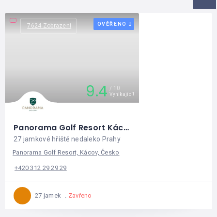
ZOBRAZIT VÍCE
OVĚŘENO
7624 Zobrazení
9.4
10
Vynikající!
Panorama Golf Resort Kácov
27 jamkové hřiště nedaleko Prahy
Panorama Golf Resort, Kácov, Česko
+420 312 29 29 29
Zavřeno
27 jamek