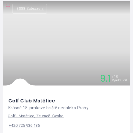
3888 Zobrazení
9.1
10
Vynikající!
Golf Club Mstětice
Krásné 18 jamkové hriště nedaleko Prahy
Golf - Mstětice, Zeleneč, Česko
+420 725 936 135