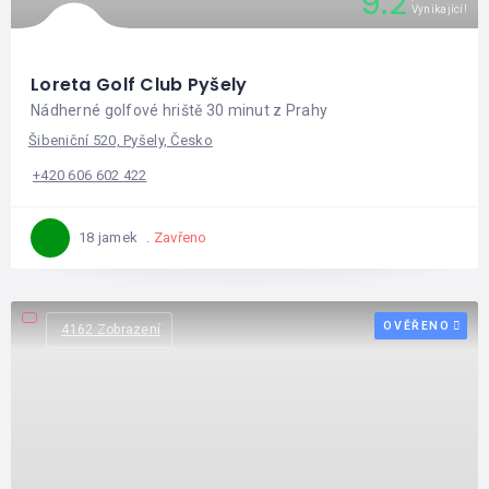
9.2
Vynikající!
Loreta Golf Club Pyšely
Nádherné golfové hriště 30 minut z Prahy
Šibeniční 520, Pyšely, Česko
+420 606 602 422
Zavřeno
18 jamek
OVĚŘENO
4162 Zobrazení