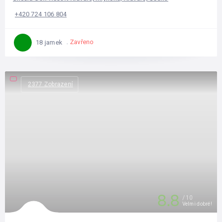
+420 724 106 804
Zavřeno
18 jamek
2377 Zobrazení
8.8
10
Velmi dobré!