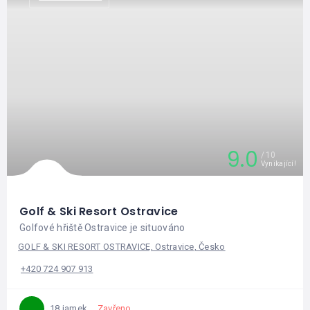
9.0
10
Vynikající!
Golf & Ski Resort Ostravice
Golfové hřiště Ostravice je situováno
GOLF & SKI RESORT OSTRAVICE, Ostravice, Česko
+420 724 907 913
Zavřeno
18 jamek