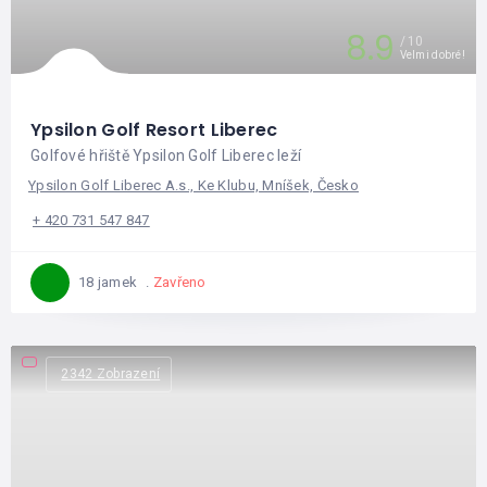
8.9
10
Velmi dobré!
Ypsilon Golf Resort Liberec
Golfové hřiště Ypsilon Golf Liberec leží
Ypsilon Golf Liberec A.s., Ke Klubu, Mníšek, Česko
+ 420 731 547 847
Zavřeno
18 jamek
2342 Zobrazení