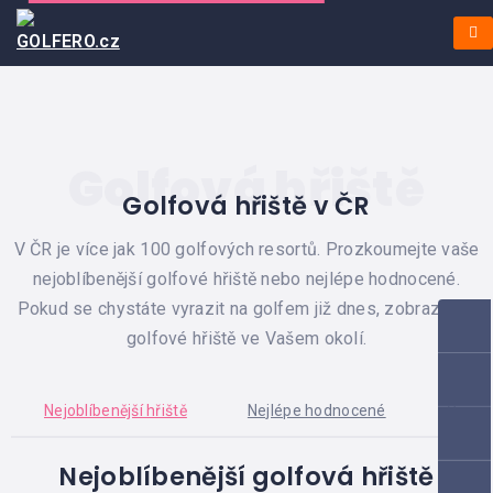
DOMŮ
JAK
ČESKÁ
GOLFOVÁ
GOLFOVÁ
TO
REPUBLIKA
HŘIŠTĚ
HŘIŠTĚ
FUNGUJE?
O
PORTÁLU
UBYTOVÁNÍ
SLOVENSKÁ
UBYTOVÁNÍ
JAK
REPUBLIKA
HODNOTIT?
JAK
RESTAURACE
Golfová hřiště
SE
JAK
PŘIDAT?
Golfová hřiště v ČR
SE
PŘIDAT?
HLEDÁNÍ
V ČR je více jak 100 golfových resortů. Prozkoumejte vaše
DLE
GOLFOVÁ
ZEMÍ
nejoblíbenější golfové hřiště nebo nejlépe hodnocené.
ASISTENTKA
Pokud se chystáte vyrazit na golfem již dnes, zobrazte si
AKCE/TURNAJE
golfové hřiště ve Vašem okolí.
O
NÁS
Nejoblíbenější hřiště
Nejlépe hodnocené
Ve va
KONTAKT
Nejoblíbenější golfová hřiště