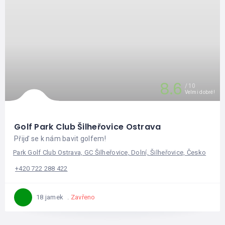
8.6
10
Velmi dobré!
Golf Park Club Šilheřovice Ostrava
Přijď se k nám bavit golfem!
Park Golf Club Ostrava, GC Šilheřovice, Dolní, Šilheřovice, Česko
+420 722 288 422
Zavřeno
18 jamek