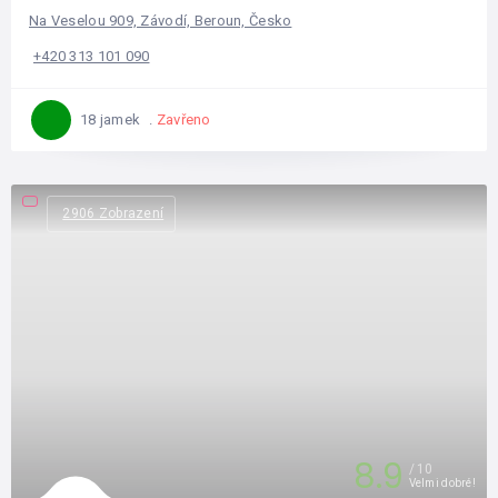
Na Veselou 909, Závodí, Beroun, Česko
+420 313 101 090
Zavřeno
18 jamek
2906 Zobrazení
8.9
10
Velmi dobré!