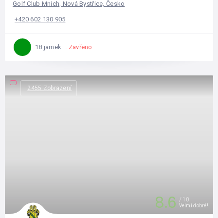
Golf Club Mnich, Nová Bystřice, Česko
+420 602 130 905
Zavřeno
18 jamek
2455 Zobrazení
8.6
10
Velmi dobré!