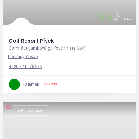
8.5
10
Velmi dobré!
Golf Resort Písek
Osmnácti jamkové golfové hřiště Golf
Kestřany, Česko
+420 724 576 976
Zavřeno
18 jamek
2445 Zobrazení