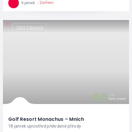
Zavřeno
9 jamek
2534 Zobrazení
8.0
10
Velmi dobré!
Golf Resort Monachus – Mnich
18 jamek uprostřed překrásné přírody