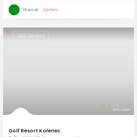
Zavřeno
18 jamek
3872 Zobrazení
8.1
10
Velmi dobré!
Golf Resort Kořenec