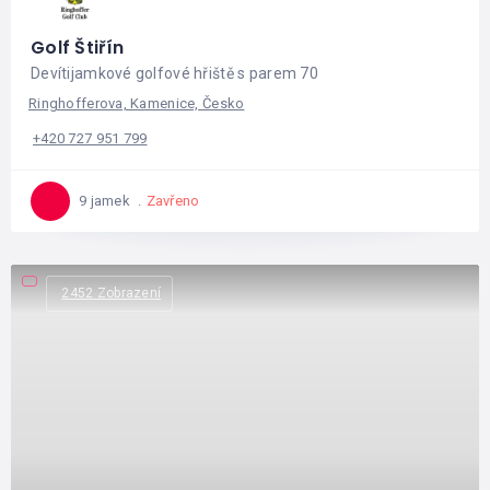
Golf Štiřín
Devítijamkové golfové hřiště s parem 70
Ringhofferova, Kamenice, Česko
+420 727 951 799
Zavřeno
9 jamek
2452 Zobrazení