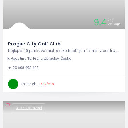
9.4
10
Vynikající!
Prague City Golf Club
Nejlepší 18 jamkové mistrovské hřiště jen 15 min z centra Prahy
K Radotínu 15, Praha-Zbraslav, Česko
+420 608 495 465
Zavřeno
18 jamek
3157 Zobrazení