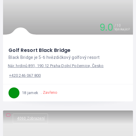
9.0
10
Vynikající!
Golf Resort Black Bridge
Black Bridge je 5-ti hvězdičkový golfový resort
Nár. hrdinů 891, 190 12 Praha-Dolní Počernice, Česko
+420 246 067 800
Zavřeno
18 jamek
4060 Zobrazení