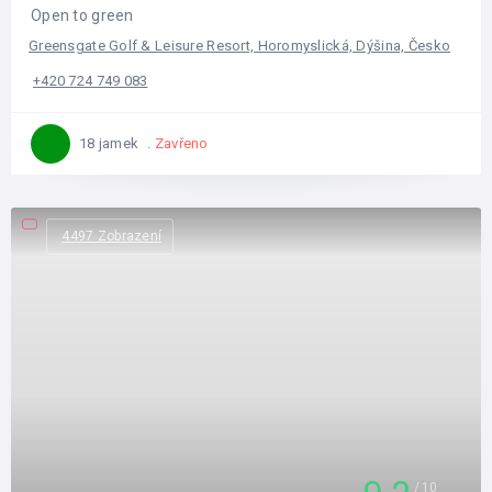
Open to green
Greensgate Golf & Leisure Resort, Horomyslická, Dýšina, Česko
+420 724 749 083
Zavřeno
18 jamek
4497 Zobrazení
10