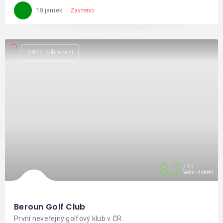
Zavřeno
18 jamek
2927 Zobrazení
8.2
10
Velmi dobré!
Beroun Golf Club
První neveřejný golfový klub v ČR