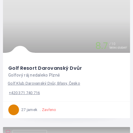
8.7
10
Velmi dobré!
Golf Resort Darovanský Dvůr
Golfový ráj nedaleko Plzně
Golf Klub Darovanský Dvůr, Břasy, Česko
+420 371 740 716
Zavřeno
27 jamek