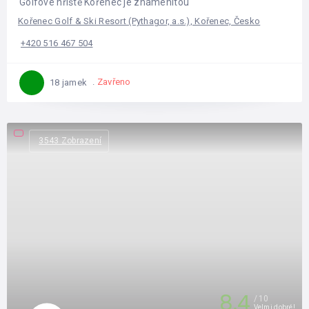
Golfové hřiště Kořenec je znamenitou
Kořenec Golf & Ski Resort (Pythagor, a.s.), Kořenec, Česko
+420 516 467 504
Zavřeno
18 jamek
3543 Zobrazení
8.4
10
Velmi dobré!