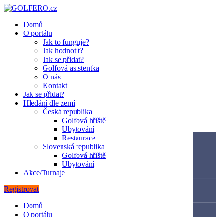
Domů
O portálu
Jak to funguje?
Jak hodnotit?
Jak se přidat?
Golfová asistentka
O nás
Kontakt
Jak se přidat?
Hledání dle zemí
Česká republika
Golfová hřiště
Ubytování
Restaurace
Slovenská republika
Golfová hřiště
Ubytování
Akce/Turnaje
Registrovat
Domů
O portálu