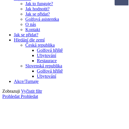
Jak to funguje?
Jak hodnotit?
Jak se přidat?
Golfová asistentka
O nás
Kontakt
Jak se přidat?
Hledání dle zemí
Česká republika
Golfová hřiště
Ubytování
Restaurace
Slovenská republika
Golfová hřiště
Ubytování
Akce/Turnaje
Zobrazuji
Vyčistit filtr
Prohledat
Prohledat