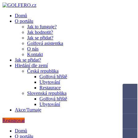
Domů
O portálu
Jak to funguje?
Jak hodnotit?
Jak se přidat?
Golfová asistentka
O nás
Kontakt
Jak se přidat?
Hledání dle zemí
Česká republika
Golfová hřiště
Ubytování
Restaurace
Slovenská republika
Golfová hřiště
Ubytování
Akce/Turnaje
Registrovat
Domů
O portálu