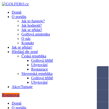
Domů
O portálu
Jak to funguje?
Jak hodnotit?
Jak se přidat?
Golfová asistentka
O nás
Kontakt
Jak se přidat?
Hledání dle zemí
Česká republika
Golfová hřiště
Ubytování
Restaurace
Slovenská republika
Golfová hřiště
Ubytování
Akce/Turnaje
Registrovat
Domů
O portálu