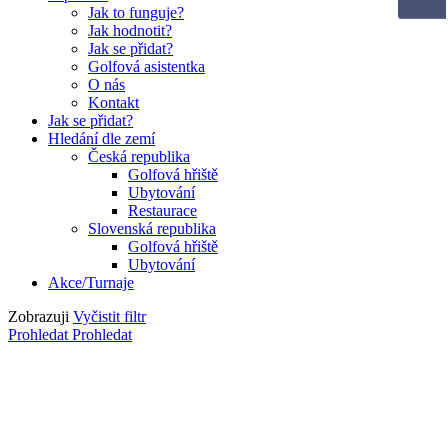
Jak to funguje?
Jak hodnotit?
Jak se přidat?
Golfová asistentka
O nás
Kontakt
Jak se přidat?
Hledání dle zemí
Česká republika
Golfová hřiště
Ubytování
Restaurace
Slovenská republika
Golfová hřiště
Ubytování
Akce/Turnaje
Zobrazuji
Vyčistit filtr
Prohledat
Prohledat