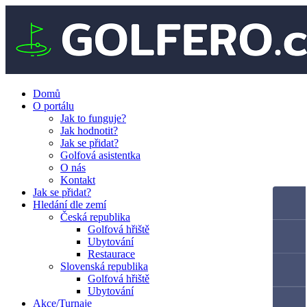
Domů
O portálu
Jak to funguje?
Jak hodnotit?
Jak se přidat?
Golfová asistentka
O nás
Kontakt
Jak se přidat?
Hledání dle zemí
Česká republika
Golfová hřiště
Ubytování
Restaurace
Slovenská republika
Golfová hřiště
Ubytování
Akce/Turnaje