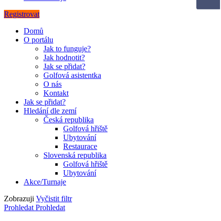
Registrovat
Domů
O portálu
Jak to funguje?
Jak hodnotit?
Jak se přidat?
Golfová asistentka
O nás
Kontakt
Jak se přidat?
Hledání dle zemí
Česká republika
Golfová hřiště
Ubytování
Restaurace
Slovenská republika
Golfová hřiště
Ubytování
Akce/Turnaje
Zobrazuji
Vyčistit filtr
Prohledat
Prohledat