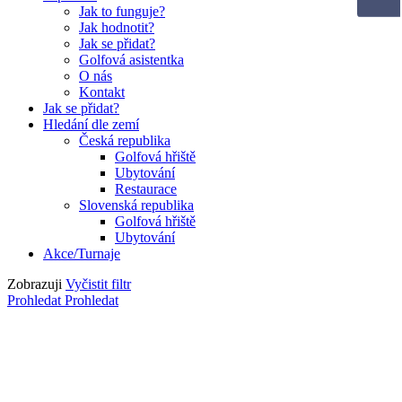
Jak to funguje?
Jak hodnotit?
Jak se přidat?
Golfová asistentka
O nás
Kontakt
Jak se přidat?
Hledání dle zemí
Česká republika
Golfová hřiště
Ubytování
Restaurace
Slovenská republika
Golfová hřiště
Ubytování
Akce/Turnaje
Zobrazuji
Vyčistit filtr
Prohledat
Prohledat