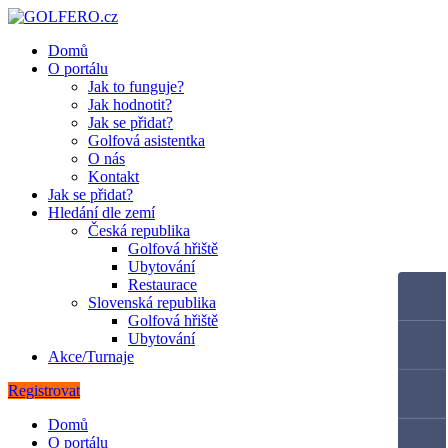
Domů
O portálu
Jak to funguje?
Jak hodnotit?
Jak se přidat?
Golfová asistentka
O nás
Kontakt
Jak se přidat?
Hledání dle zemí
Česká republika
Golfová hřiště
Ubytování
Restaurace
Slovenská republika
Golfová hřiště
Ubytování
Akce/Turnaje
Registrovat
Domů
O portálu