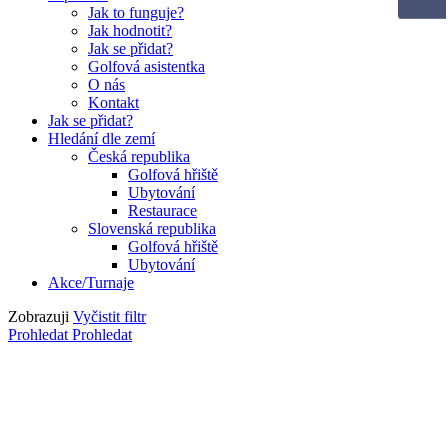
Jak to funguje?
Jak hodnotit?
Jak se přidat?
Golfová asistentka
O nás
Kontakt
Jak se přidat?
Hledání dle zemí
Česká republika
Golfová hřiště
Ubytování
Restaurace
Slovenská republika
Golfová hřiště
Ubytování
Akce/Turnaje
Zobrazuji
Vyčistit filtr
Prohledat
Prohledat