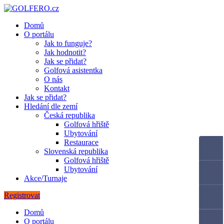
Domů
O portálu
Jak to funguje?
Jak hodnotit?
Jak se přidat?
Golfová asistentka
O nás
Kontakt
Jak se přidat?
Hledání dle zemí
Česká republika
Golfová hřiště
Ubytování
Restaurace
Slovenská republika
Golfová hřiště
Ubytování
Akce/Turnaje
Registrovat
Domů
O portálu