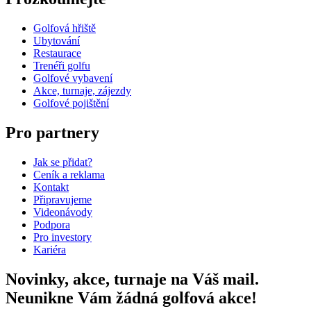
Golfová hřiště
Ubytování
Restaurace
Trenéři golfu
Golfové vybavení
Akce, turnaje, zájezdy
Golfové pojištění
Pro partnery
Jak se přidat?
Ceník a reklama
Kontakt
Připravujeme
Videonávody
Podpora
Pro investory
Kariéra
Novinky, akce, turnaje na Váš mail.
Neunikne Vám žádná golfová akce!