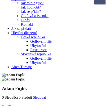
Jak to funguje?
Jak hodnotit?
Jak se přidat?
Golfová asistentka
O nás
Kontakt
Jak se přidat?
Hledání dle zemí
Česká republika
Golfová hřiště
Ubytování
Restaurace
Slovenská republika
Golfová hřiště
Ubytování
Akce/Turnaje
Adam Fojtík
0
Sledující
0
Sleduji
Sledovat