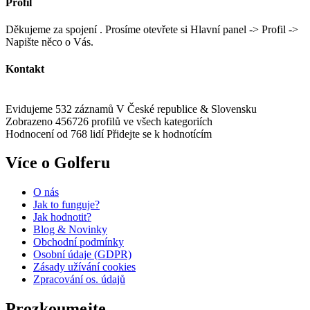
Profil
Děkujeme za spojení . Prosíme otevřete si Hlavní panel -> Profil ->
Napište něco o Vás.
Kontakt
Evidujeme 532 záznamů
V České republice & Slovensku
Zobrazeno 456726 profilů
ve všech kategoriích
Hodnocení od 768 lidí
Přidejte se k hodnotícím
Více o Golferu
O nás
Jak to funguje?
Jak hodnotit?
Blog & Novinky
Obchodní podmínky
Osobní údaje (GDPR)
Zásady užívání cookies
Zpracování os. údajů​
Prozkoumejte