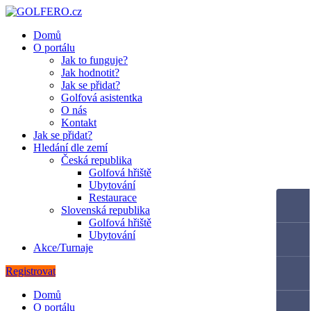
Domů
O portálu
Jak to funguje?
Jak hodnotit?
Jak se přidat?
Golfová asistentka
O nás
Kontakt
Jak se přidat?
Hledání dle zemí
Česká republika
Golfová hřiště
Ubytování
Restaurace
Slovenská republika
Golfová hřiště
Ubytování
Akce/Turnaje
Registrovat
Domů
O portálu