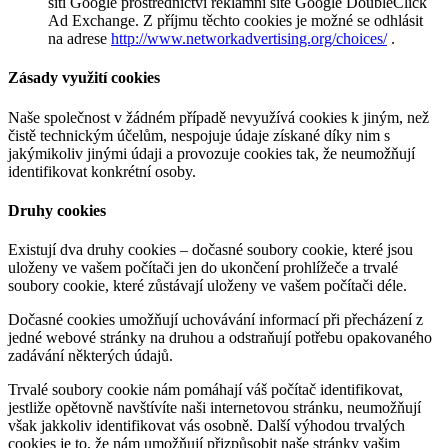
síti Google prostřednictví reklamní sítě Google DoubleClick
Ad Exchange. Z příjmu těchto cookies je možné se odhlásit
na adrese
http://www.networkadvertising.org/choices/
.
Zásady využití cookies
Naše společnost v žádném případě nevyužívá cookies k jiným, než
čistě technickým účelům, nespojuje údaje získané díky nim s
jakýmikoliv jinými údaji a provozuje cookies tak, že neumožňují
identifikovat konkrétní osoby.
Druhy cookies
Existují dva druhy cookies – dočasné soubory cookie, které jsou
uloženy ve vašem počítači jen do ukončení prohlížeče a trvalé
soubory cookie, které zůstávají uloženy ve vašem počítači déle.
Dočasné cookies umožňují uchovávání informací při přecházení z
jedné webové stránky na druhou a odstraňují potřebu opakovaného
zadávání některých údajů.
Trvalé soubory cookie nám pomáhají váš počítač identifikovat,
jestliže opětovně navštívíte naši internetovou stránku, neumožňují
však jakkoliv identifikovat vás osobně. Další výhodou trvalých
cookies je to, že nám umožňují přizpůsobit naše stránky vašim