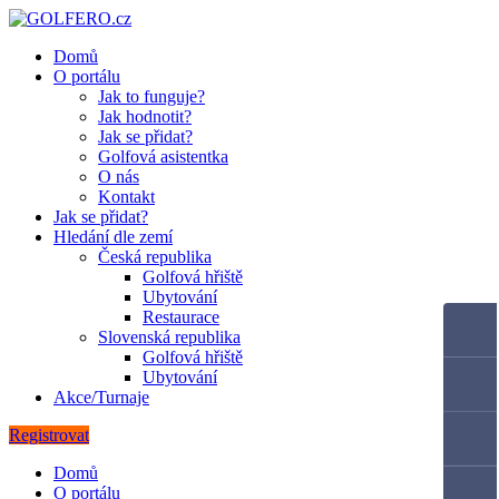
Domů
O portálu
Jak to funguje?
Jak hodnotit?
Jak se přidat?
Golfová asistentka
O nás
Kontakt
Jak se přidat?
Hledání dle zemí
Česká republika
Golfová hřiště
Ubytování
Restaurace
Slovenská republika
Golfová hřiště
Ubytování
Akce/Turnaje
Registrovat
Domů
O portálu