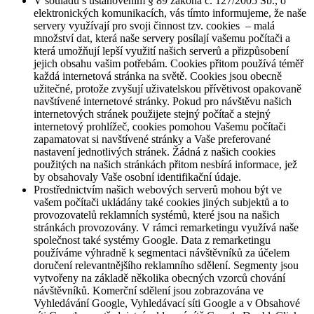
V souladu s ustanovením § 89 zákona č. 127/2005 Sb., o
elektronických komunikacích, vás tímto informujeme, že naše
servery využívají pro svoji činnost tzv. cookies – malá
množství dat, která naše servery posílají vašemu počítači a
která umožňují lepší využití našich serverů a přizpůsobení
jejich obsahu vašim potřebám. Cookies přitom používá téměř
každá internetová stránka na světě. Cookies jsou obecně
užitečné, protože zvyšují uživatelskou přívětivost opakovaně
navštívené internetové stránky. Pokud pro návštěvu našich
internetových stránek použijete stejný počítač a stejný
internetový prohlížeč, cookies pomohou Vašemu počítači
zapamatovat si navštívené stránky a Vaše preferované
nastavení jednotlivých stránek. Žádná z našich cookies
použitých na našich stránkách přitom nesbírá informace, jež
by obsahovaly Vaše osobní identifikační údaje.
Prostřednictvím našich webových serverů mohou být ve
vašem počítači ukládány také cookies jiných subjektů a to
provozovatelů reklamních systémů, které jsou na našich
stránkách provozovány. V rámci remarketingu využívá naše
společnost také systémy Google. Data z remarketingu
používáme výhradně k segmentaci návštěvníků za účelem
doručení relevantnějšího reklamního sdělení. Segmenty jsou
vytvořeny na základě několika obecných vzorců chování
návštěvníků. Komerční sdělení jsou zobrazována ve
Vyhledávání Google, Vyhledávací síti Google a v Obsahové