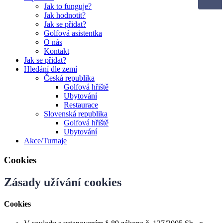
Jak to funguje?
Jak hodnotit?
Jak se přidat?
Golfová asistentka
O nás
Kontakt
Jak se přidat?
Hledání dle zemí
Česká republika
Golfová hřiště
Ubytování
Restaurace
Slovenská republika
Golfová hřiště
Ubytování
Akce/Turnaje
Cookies
Zásady užívání cookies
Cookies