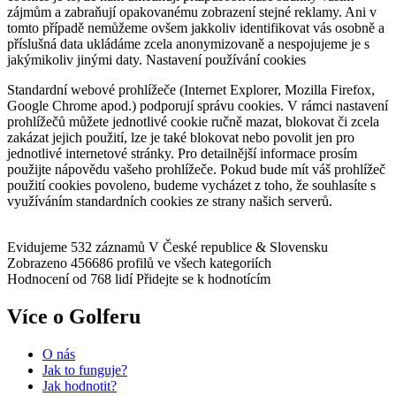
zájmům a zabraňují opakovanému zobrazení stejné reklamy. Ani v
tomto případě nemůžeme ovšem jakkoliv identifikovat vás osobně a
příslušná data ukládáme zcela anonymizovaně a nespojujeme je s
jakýmikoliv jinými daty. Nastavení používání cookies
Standardní webové prohlížeče (Internet Explorer, Mozilla Firefox,
Google Chrome apod.) podporují správu cookies. V rámci nastavení
prohlížečů můžete jednotlivé cookie ručně mazat, blokovat či zcela
zakázat jejich použití, lze je také blokovat nebo povolit jen pro
jednotlivé internetové stránky. Pro detailnější informace prosím
použijte nápovědu vašeho prohlížeče. Pokud bude mít váš prohlížeč
použití cookies povoleno, budeme vycházet z toho, že souhlasíte s
využíváním standardních cookies ze strany našich serverů.
Evidujeme 532 záznamů
V České republice & Slovensku
Zobrazeno 456686 profilů
ve všech kategoriích
Hodnocení od 768 lidí
Přidejte se k hodnotícím
Více o Golferu
O nás
Jak to funguje?
Jak hodnotit?