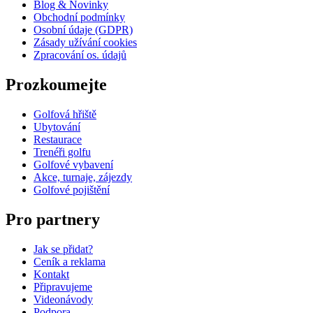
Blog & Novinky
Obchodní podmínky
Osobní údaje (GDPR)
Zásady užívání cookies
Zpracování os. údajů​
Prozkoumejte
Golfová hřiště
Ubytování
Restaurace
Trenéři golfu
Golfové vybavení
Akce, turnaje, zájezdy
Golfové pojištění
Pro partnery
Jak se přidat?
Ceník a reklama
Kontakt
Připravujeme
Videonávody
Podpora