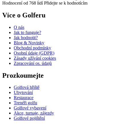
Hodnocení od 768 lidí
Přidejte se k hodnotícím
Více o Golferu
O nás
Jak to funguje?
Jak hodnotit?
Blog & Novinky
Obchodní podmínky
Osobní údaje (GDPR)
Zásady užívání cookies
Zpracování os. údajů​
Prozkoumejte
Golfová hřiště
Ubytování
Restaurace
Trenéři golfu
Golfové vybavení
Akce, turnaje, zájezdy
Golfové pojištění