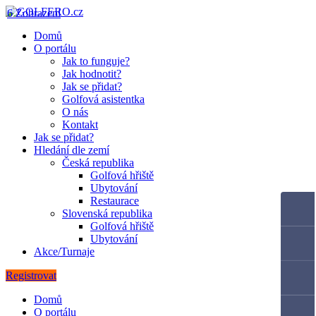
6 Zobrazení
Domů
O portálu
Jak to funguje?
Jak hodnotit?
Jak se přidat?
Golfová asistentka
O nás
Kontakt
Jak se přidat?
Hledání dle zemí
Česká republika
Golfová hřiště
Ubytování
Restaurace
Slovenská republika
Golfová hřiště
Ubytování
Akce/Turnaje
Registrovat
Domů
O portálu