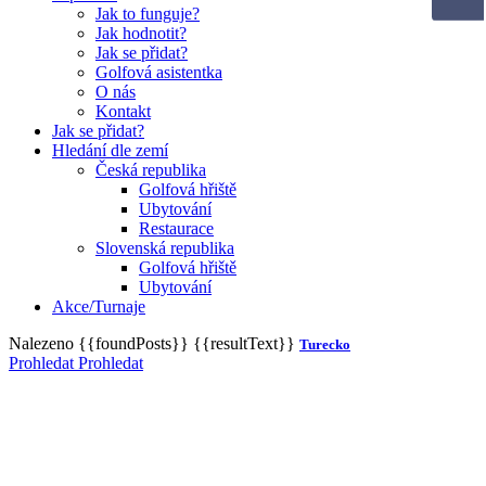
Jak to funguje?
Jak hodnotit?
Jak se přidat?
Golfová asistentka
O nás
Kontakt
Jak se přidat?
Hledání dle zemí
Česká republika
Golfová hřiště
Ubytování
Restaurace
Slovenská republika
Golfová hřiště
Ubytování
Akce/Turnaje
Nalezeno
{{foundPosts}}
{{resultText}}
Turecko
Prohledat
Prohledat