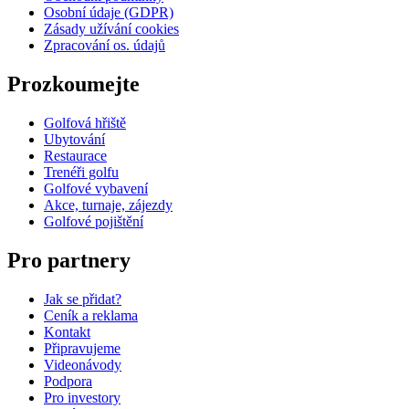
Osobní údaje (GDPR)
Zásady užívání cookies
Zpracování os. údajů​
Prozkoumejte
Golfová hřiště
Ubytování
Restaurace
Trenéři golfu
Golfové vybavení
Akce, turnaje, zájezdy
Golfové pojištění
Pro partnery
Jak se přidat?
Ceník a reklama
Kontakt
Připravujeme
Videonávody
Podpora
Pro investory