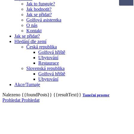
Jak to funguje?
Jak hodnotit?
Jak se přidat?
Golfová asistentka
O nás
Kontakt
Jak se přidat?
Hledání dle zemí
Česká republika
Golfová hřiště
Ubytování
Restaurace
Slovenská republika
Golfová hřiště
Ubytování
Akce/Turnaje
Nalezeno
{{foundPosts}}
{{resultText}}
Taneční prostor
Prohledat
Prohledat