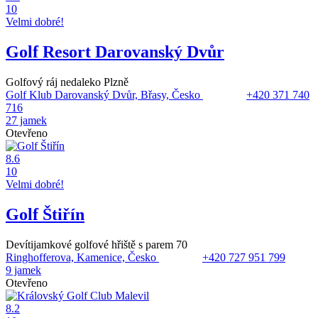
10
Velmi dobré!
Golf Resort Darovanský Dvůr
Golfový ráj nedaleko Plzně
Golf Klub Darovanský Dvůr, Břasy, Česko
+420 371 740
716
27 jamek
Otevřeno
8.6
10
Velmi dobré!
Golf Štiřín
Devítijamkové golfové hřiště s parem 70
Ringhofferova, Kamenice, Česko
+420 727 951 799
9 jamek
Otevřeno
8.2