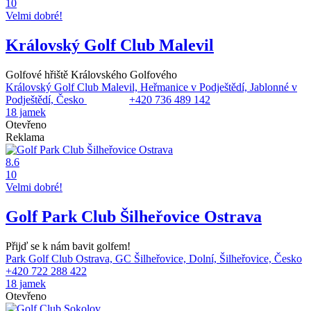
10
Velmi dobré!
Královský Golf Club Malevil
Golfové hřiště Královského Golfového
Královský Golf Club Malevil, Heřmanice v Podještědí, Jablonné v
Podještědí, Česko
+420 736 489 142
18 jamek
Otevřeno
Reklama
8.6
10
Velmi dobré!
Golf Park Club Šilheřovice Ostrava
Přijď se k nám bavit golfem!
Park Golf Club Ostrava, GC Šilheřovice, Dolní, Šilheřovice, Česko
+420 722 288 422
18 jamek
Otevřeno