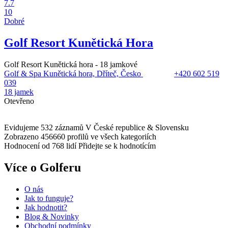
7.7
10
Dobré
Golf Resort Kunětická Hora
Golf Resort Kunětická hora - 18 jamkové
Golf & Spa Kunětická hora, Dříteč, Česko
+420 602 519
039
18 jamek
Otevřeno
Evidujeme 532 záznamů
V České republice & Slovensku
Zobrazeno 456660 profilů
ve všech kategoriích
Hodnocení od 768 lidí
Přidejte se k hodnotícím
Více o Golferu
O nás
Jak to funguje?
Jak hodnotit?
Blog & Novinky
Obchodní podmínky