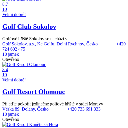
8.7
10
Velmi dobré!
Golf Club Sokolov
Golfové hřiště Sokolov se nachází v
Golf Sokolov, a.s., Ke Golfu, Dolní Rychnov, Česko
+420
724 602 475
18 jamek
Otevřeno
8.4
10
Velmi dobré!
Golf Resort Olomouc
Přijeďte pokořit jedinečné golfové hřiště v srdci Moravy
Véska 89, Dolany, Česko
+420 733 691 333
18 jamek
Otevřeno