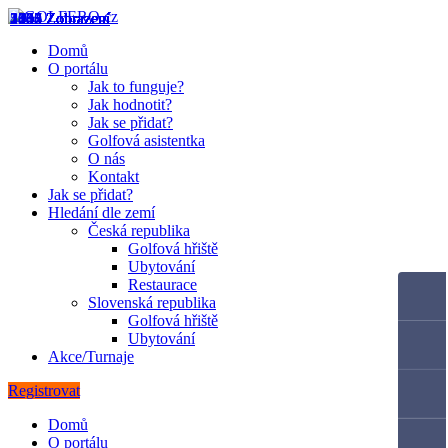
2617 Zobrazení
5140 Zobrazení
2303 Zobrazení
2732 Zobrazení
2455 Zobrazení
2106 Zobrazení
4062 Zobrazení
1664 Zobrazení
1334 Zobrazení
2445 Zobrazení
Domů
O portálu
Jak to funguje?
Jak hodnotit?
Jak se přidat?
Golfová asistentka
O nás
Kontakt
Jak se přidat?
Hledání dle zemí
Česká republika
Golfová hřiště
Ubytování
Restaurace
Slovenská republika
Golfová hřiště
Ubytování
Akce/Turnaje
Registrovat
Domů
O portálu