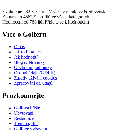
Evidujeme 532 záznamů
V České republice & Slovensku
Zobrazeno 456721 profilů
ve všech kategoriích
Hodnocení od 768 lidí
Přidejte se k hodnotícím
Více o Golferu
O nás
Jak to funguje?
Jak hodnotit?
Blog & Novinky
Obchodní podmínky
Osobní údaje (GDPR)
Zásady užívání cookies
Zpracování os. údajů​
Prozkoumejte
Golfová hřiště
Ubytování
Restaurace
Trenéři golfu
Golfové vybavení