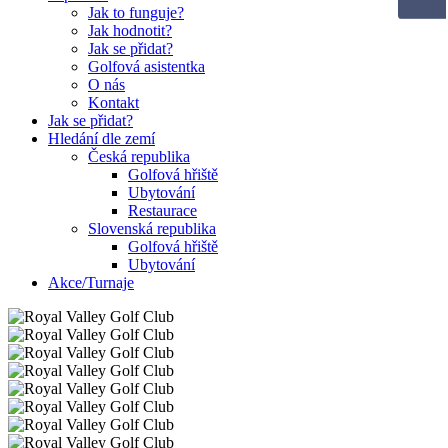
Jak to funguje?
Jak hodnotit?
Jak se přidat?
Golfová asistentka
O nás
Kontakt
Jak se přidat?
Hledání dle zemí
Česká republika
Golfová hřiště
Ubytování
Restaurace
Slovenská republika
Golfová hřiště
Ubytování
Akce/Turnaje