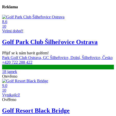
Reklama
8.6
10
Velmi dobré!
Golf Park Club Šilheřovice Ostrava
Přijď se k nám bavit golfem!
Park Golf Club Ostrava, GC Šilheřovice, Dolní, Šilheřovice, Česko
+420 722 288 422
18 jamek
Otevřeno
9.0
10
Vynikající!
Ověřeno
Golf Resort Black Bridge