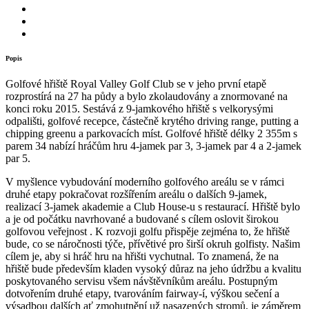
Popis
Golfové hřiště Royal Valley Golf Club se v jeho první etapě
rozprostírá na 27 ha půdy a bylo zkolaudovány a znormované na
konci roku 2015. Sestává z 9-jamkového hřiště s velkorysými
odpališti, golfové recepce, částečně krytého driving range, putting a
chipping greenu a parkovacích míst. Golfové hřiště délky 2 355m s
parem 34 nabízí hráčům hru 4-jamek par 3, 3-jamek par 4 a 2-jamek
par 5.
V myšlence vybudování moderního golfového areálu se v rámci
druhé etapy pokračovat rozšířením areálu o dalších 9-jamek,
realizací 3-jamek akademie a Club House-u s restaurací. Hřiště bylo
a je od počátku navrhované a budované s cílem oslovit širokou
golfovou veřejnost . K rozvoji golfu přispěje zejména to, že hřiště
bude, co se náročnosti týče, přívětivé pro širší okruh golfisty. Našim
cílem je, aby si hráč hru na hřišti vychutnal. To znamená, že na
hřiště bude především kladen vysoký důraz na jeho údržbu a kvalitu
poskytovaného servisu všem návštěvníkům areálu. Postupným
dotvořením druhé etapy, tvarováním fairway-í, výškou sečení a
výsadbou dalších ať zmohutnění už nasazených stromů, je záměrem