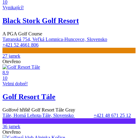
10
Vynikající!
Black Stork Golf Resort
A PGA Golf Course
Tatranská 754, Veľká Lomnica-Huncovce, Slovensko
+421 52 4661 806
27 jamek
Otevřeno
8.9
10
Velmi dobré!
Golf Resort Tále
Golfové hřiště Golf Resort Tále Gray
Tále, Horná Lehota-Tále, Slovensko
+421 48 671 25 12
36 jamek
Otevřeno