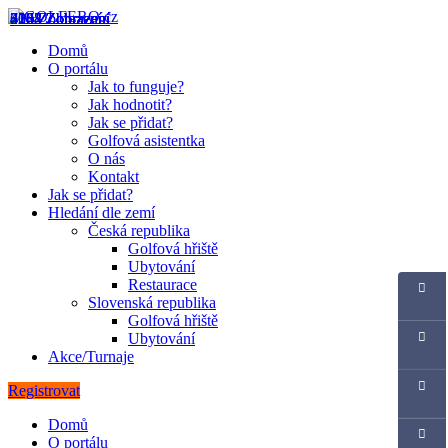
4062 Zobrazení
4163 Zobrazení
3148 Zobrazení
2364 Zobrazení
3108 Zobrazení
627 Zobrazení
718 Zobrazení
Domů
O portálu
Jak to funguje?
Jak hodnotit?
Jak se přidat?
Golfová asistentka
O nás
Kontakt
Jak se přidat?
Hledání dle zemí
Česká republika
Golfová hřiště
Ubytování
Restaurace
Slovenská republika
Golfová hřiště
Ubytování
Akce/Turnaje
Registrovat
Domů
O portálu