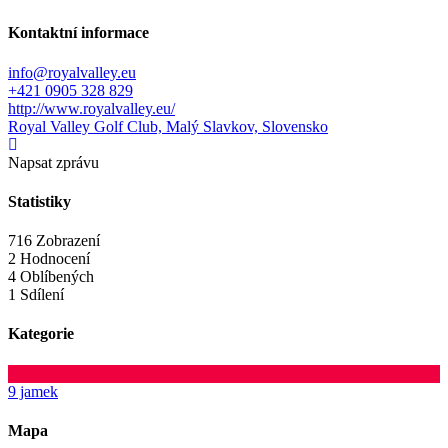
Kontaktní informace
info@royalvalley.eu
+421 0905 328 829
http://www.royalvalley.eu/
Royal Valley Golf Club, Malý Slavkov, Slovensko
Napsat zprávu
Statistiky
716 Zobrazení
2 Hodnocení
4 Oblíbených
1 Sdílení
Kategorie
9 jamek
Mapa