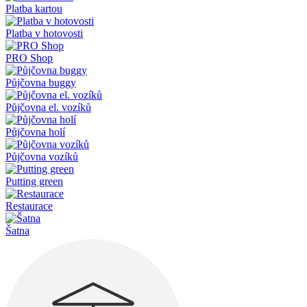
Platba kartou
Platba v hotovosti
PRO Shop
Půjčovna buggy
Půjčovna el. vozíků
Půjčovna holí
Půjčovna vozíků
Putting green
Restaurace
Šatna