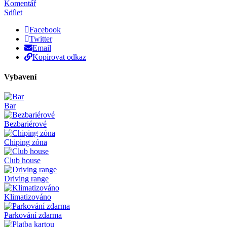
Komentář
Sdílet
Facebook
Twitter
Email
Kopírovat odkaz
Vybavení
Bar
Bezbariérové
Chiping zóna
Club house
Driving range
Klimatizováno
Parkování zdarma