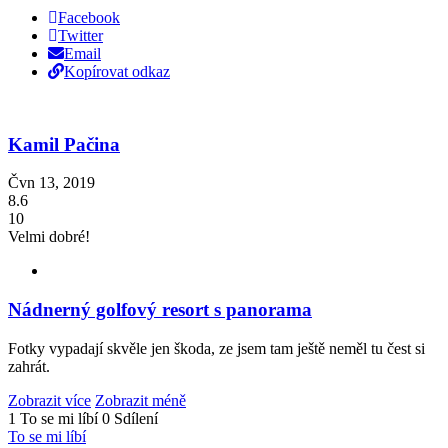
Facebook
Twitter
Email
Kopírovat odkaz
Kamil Pačina
Čvn 13, 2019
8.6
10
Velmi dobré!
Nádnerný golfový resort s panorama
Fotky vypadají skvěle jen škoda, ze jsem tam ještě neměl tu čest si
zahrát.
Zobrazit více
Zobrazit méně
1 To se mi líbí
0 Sdílení
To se mi líbí