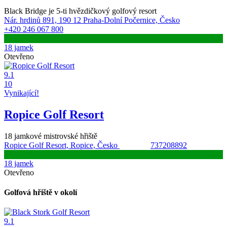
Black Bridge je 5-ti hvězdičkový golfový resort
Nár. hrdinů 891, 190 12 Praha-Dolní Počernice, Česko
+420 246 067 800
18 jamek
Otevřeno
9.1
10
Vynikající!
Ropice Golf Resort
18 jamkové mistrovské hřiště
Ropice Golf Resort, Ropice, Česko
737208892
18 jamek
Otevřeno
Golfová hřiště v okolí
9.1