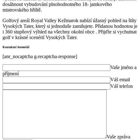
dosáhnout vybudování plnohodnotného 18- jamkového
mistrovského hřiště.
Golfový areál Royal Valley Kežmarok nabízí úžasný pohled na štíty
Vysokých Tater, který si jednoduše zamilujete. Přidanou hodnotou je
i 360 stupňový výhled na všechny okolní obce . Přijďte si vychutnat
golf v krásné scenérií Vysokých Tater.
Kontaktní formulář
[anr_nocaptcha g-recaptcha-response]
Vaše jméno a
příjmení
Váš email
Váš telefon
Vaše zpráva