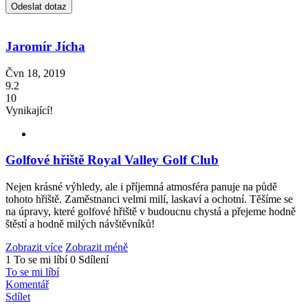
Jaromír Jícha
Čvn 18, 2019
9.2
10
Vynikající!
Golfové hřiště Royal Valley Golf Club
Nejen krásné výhledy, ale i příjemná atmosféra panuje na půdě
tohoto hřiště. Zaměstnanci velmi milí, laskaví a ochotní. Těšíme se
na úpravy, které golfové hřiště v budoucnu chystá a přejeme hodně
štěstí a hodně milých návštěvníků!
Zobrazit více
Zobrazit méně
1 To se mi líbí
0 Sdílení
To se mi líbí
Komentář
Sdílet