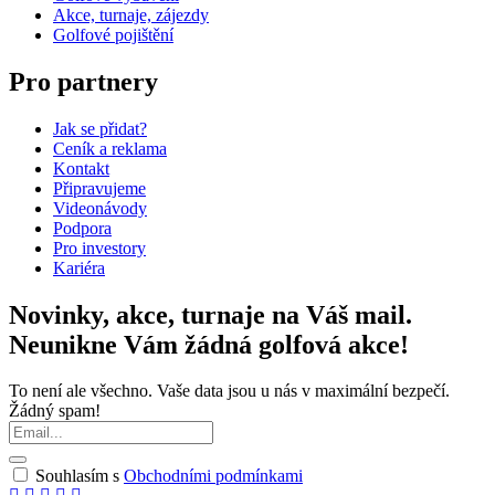
Akce, turnaje, zájezdy
Golfové pojištění
Pro partnery
Jak se přidat?
Ceník a reklama
Kontakt
Připravujeme
Videonávody
Podpora
Pro investory
Kariéra
Novinky, akce, turnaje na Váš mail.
Neunikne Vám žádná golfová akce!
To není ale všechno. Vaše data jsou u nás v maximální bezpečí.
Žádný spam!
Souhlasím s
Obchodními podmínkami