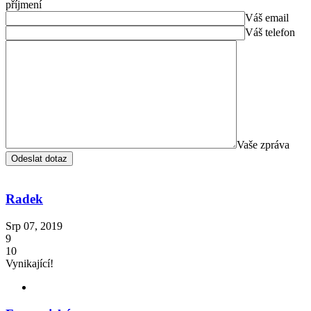
příjmení
Váš email
Váš telefon
Vaše zpráva
Radek
Srp 07, 2019
9
10
Vynikající!