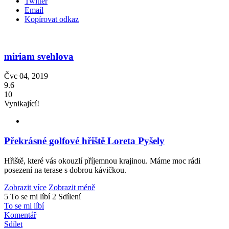
Twitter
Email
Kopírovat odkaz
miriam svehlova
Čvc 04, 2019
9.6
10
Vynikající!
Překrásné golfové hřiště Loreta Pyšely
Hřiště, které vás okouzlí příjemnou krajinou. Máme moc rádi
posezení na terase s dobrou kávičkou.
Zobrazit více
Zobrazit méně
5 To se mi líbí
2 Sdílení
To se mi líbí
Komentář
Sdílet