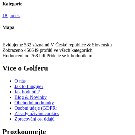
Kategorie
18 jamek
Mapa
Evidujeme 532 záznamů
V České republice & Slovensku
Zobrazeno 456649 profilů
ve všech kategoriích
Hodnocení od 768 lidí
Přidejte se k hodnotícím
Více o Golferu
O nás
Jak to funguje?
Jak hodnotit?
Blog & Novinky
Obchodní podmínky
Osobní údaje (GDPR)
Zásady užívání cookies
Zpracování os. údajů​
Prozkoumejte