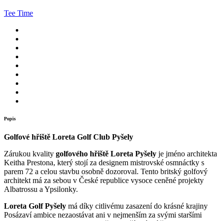
Tee Time
Popis
Golfové hřiště Loreta Golf Club Pyšely
Zárukou kvality
golfového hřiště Loreta Pyšely
je jméno architekta
Keitha Prestona, který stojí za designem mistrovské osmnáctky s
parem 72 a celou stavbu osobně dozoroval. Tento britský golfový
architekt má za sebou v České republice vysoce ceněné projekty
Albatrossu a Ypsilonky.
Loreta Golf Pyšely
má díky citlivému zasazení do krásné krajiny
Posázaví ambice nezaostávat ani v nejmenším za svými staršími