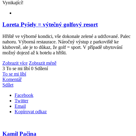
Vynikající!
Loreta Pyšely = výtečný golfový resort
Hřiště ve výborné kondici, vše dokonale zelené a udržované. Palec
nahoru. Výborná restaurace. Náročný výstup z parkoviště ke
klubovně, ale je to důkaz, že golf = sport. V případě ubytování
možný dojezd až k hotelu a hřišti.
Zobrazit více
Zobrazit méně
3 To se mi líbí
0 Sdílení
To se mi líbí
Komentář
Sdílet
Facebook
Twitter
Email
Kopírovat odkaz
Kamil Pačina