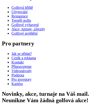
Golfová hřiště
Ubytování
Restaurace
Trenéři golfu
Golfové vybavení
Akce, turnaje, zájezdy
Golfové pojištění
Pro partnery
Jak se přidat?
Ceník a reklama
Kontakt
Připravujeme
Videonávody
Podpora
Pro investory
Kariéra
Novinky, akce, turnaje na Váš mail.
Neunikne Vám žádná golfová akce!