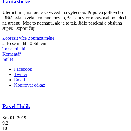
Fantastické
Úterní turnaj na loretě se vyvedl na výtečnou. Příprava golfového
hřiště byla skvělá, jen mne mrzelo, že jsem více opravoval po lidech
na greenu. Moc to nechápu, ale je to tak. Jídlo perektní a obsluha
super. Doporučuji
Zobrazit více
Zobrazit méně
2 To se mi líbí
0 Sdílení
To se mi líbí
Komentář
Sdílet
Facebook
Twitter
Email
Kopírovat odkaz
Pavel Holík
Srp 01, 2019
9.2
10