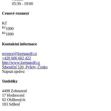
05:30 - 19:00
Cenové rozmezí
Kč
Kč
1090
Kč
1690
Kontaktní informace
recepce@loretagolf.cz
+420 606 602 422
http://www.loretagolf.cz
Šibeniční 520, Pyšely, Česko
Napsat zprávu
Statistiky
4498 Zobrazení
17 Hodnocení
92 Oblíbených
183 Sdílení