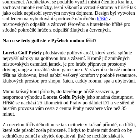
sourozenci. Architektovi se podařilo využít místní členitou krajinu,
zachovat mnohé remízky, lesní zákoutí a vzrostlé stromy a hřiště tak
jako celek nepůsobí syrovým novým dojmem. Design byl vytvořen
s ohledem na vybudování sportovně náročného
hřiště
z
mistrovských odpališť a zároveň férového a hratelného hřiště pro
středně pokročilé hráče z odpališť žlutých a červených.
Na co se tedy golfisté v Pyšelích mohou těšit?
Loreta Golf Pyšely
představuje golfový areál, který zcela splňuje
nejvyšší nároky na golfovou hru a zázemí. Kromě již zmíněných
mistrovských osmnácti jamek, je pro hráče připraven prostorný
driving range a rozsáhlá short game area. V zázemí se hosté mohou
těšit na klubovnu, která nabízí veškerý komfort v podobě restaurace,
klubových prostor, pro shopu, šaten, caddy roomu, spa a ubytování.
Mimo krásný kout přírody, do kterého je hřiště zasazeno, je
nespornou výhodou
Loreta Golfu Pyšely
jeho snadná dostupnost.
Hřiště se nachází 25 kilometrů od Prahy po dálnici D1 a ve středně
hustém provozu vám cesta z centra Prahy nezabere více než 35
minut.
Za necelou třičtvrtěhodinu se tak ocitnete v krásné přírodě, na hřišti,
které zde působí zcela přirozeně. I když to budete mít domů co by
sedmičkou zahrál a zbytek dopatoval, jistě se necháte zlákat k