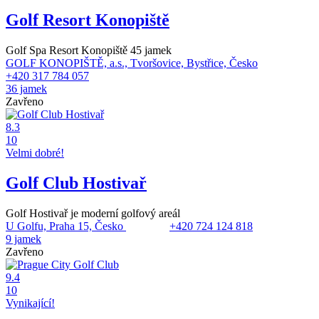
Golf Resort Konopiště
Golf Spa Resort Konopiště 45 jamek
GOLF KONOPIŠTĚ, a.s., Tvoršovice, Bystřice, Česko
+420 317 784 057
36 jamek
Zavřeno
8.3
10
Velmi dobré!
Golf Club Hostivař
Golf Hostivař je moderní golfový areál
U Golfu, Praha 15, Česko
+420 724 124 818
9 jamek
Zavřeno
9.4
10
Vynikající!