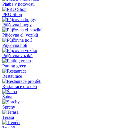
Platba v hotovosti
PRO Shop
Půjčovna buggy
Půjčovna el. vozíků
Půjčovna holí
Půjčovna vozíků
Putting green
Restaurace
Restaurace pro děti
Šatna
Sprchy
Terasa
Trenéři