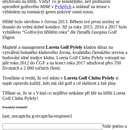
ubytování na hřišti. Vždyť co je krásnějšího, než probuzení
uprostřed golfového hřiště v
Pyšelých
a snídaně na terase s
výhledem na osmnáctý green pokrytý ranní rosou.
Hřiště bylo otevřeno v červnu 2013. Během své první sezóny se
dostalo do velmi dobré kondice. Již za roky 2015, 2016 a 2017 bylo
vyhlášeno “Golfovým hřištěm roku” dle čtenářů časopisu Golf
Digest.
Majitelé a management
Loreta Golf Pyšely
kladou důraz na
vytváření bohatého klubového života, kvalitního členského servisu a
budování silné tradice klubu. Loreta Golf Clubu Pyšely vstoupil na
jaře roku 2012 do ČGF a na konci roku 2017 sdružoval přes 350
životních a 2 000 ročních členů.
Troufáme si tvrdit, že své místo v
Loreta Golf Clubu Pyšely
si
najde opravdu každý, kdo má rád golf a ctí slušnost a fair play.
Těšíme se, že se s Vámi co nejdříve setkáme při hře na hřišti Loreta
Golf Clubu Pyšely!
Kontaktní formulář
[anr_nocaptcha g-recaptcha-response]
Vaše jméno a