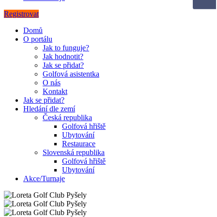
Registrovat
Domů
O portálu
Jak to funguje?
Jak hodnotit?
Jak se přidat?
Golfová asistentka
O nás
Kontakt
Jak se přidat?
Hledání dle zemí
Česká republika
Golfová hřiště
Ubytování
Restaurace
Slovenská republika
Golfová hřiště
Ubytování
Akce/Turnaje