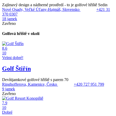
Zajímavý design a nádherné prostředí - to je golfové hřiště Sedin
Nové Osady, Veľké Úľany-Hajmáš, Slovensko
+421 31
370 0307
18 jamek
Zavřeno
Golfová hřiště v okolí
8.6
10
Velmi dobré!
Golf Štiřín
Devítijamkové golfové hřiště s parem 70
Ringhofferova, Kamenice, Česko
+420 727 951 799
9 jamek
Zavřeno
7.9
10
Dobré