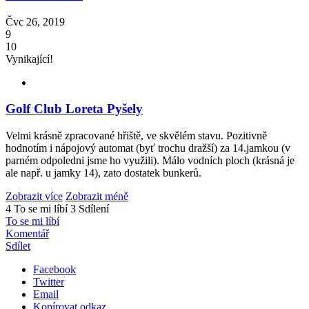
Čvc 26, 2019
9
10
Vynikající!
Golf Club Loreta Pyšely
Velmi krásně zpracované hřiště, ve skvělém stavu. Pozitivně
hodnotím i nápojový automat (byť trochu dražší) za 14.jamkou (v
parném odpoledni jsme ho využili). Málo vodních ploch (krásná je
ale např. u jamky 14), zato dostatek bunkerů.
Zobrazit více
Zobrazit méně
4 To se mi líbí
3 Sdílení
To se mi líbí
Komentář
Sdílet
Facebook
Twitter
Email
Kopírovat odkaz