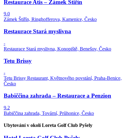
Restaurace Atis – Zámek Štiřín
9.0
Zámek Štiřín, Ringhofferova, Kamenice, Česko
Restaurace Stará myslivna
-
Restaurace Stará myslivna, Konopiště, Benešov, Česko
Tetu Brissy
-
Tetu Brissy Restaurant, Květnového povstání, Praha-Benice,
Česko
Babiččina zahrada – Restaurace a Penzion
9.2
Babiččina zahrada, Tovární, Průhonice, Česko
Ubytování v okolí Loreta Golf Club Pyšely
Hotel Loreta Golf Club Pyšely