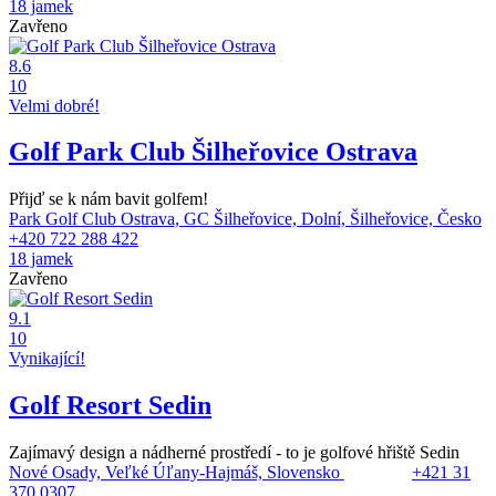
18 jamek
Zavřeno
8.6
10
Velmi dobré!
Golf Park Club Šilheřovice Ostrava
Přijď se k nám bavit golfem!
Park Golf Club Ostrava, GC Šilheřovice, Dolní, Šilheřovice, Česko
+420 722 288 422
18 jamek
Zavřeno
9.1
10
Vynikající!
Golf Resort Sedin
Zajímavý design a nádherné prostředí - to je golfové hřiště Sedin
Nové Osady, Veľké Úľany-Hajmáš, Slovensko
+421 31
370 0307