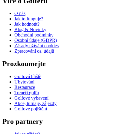
Více o Golferu
O nás
Jak to funguje?
Jak hodnotit?
Blog & Novinky
Obchodní podmínky
Osobní údaje (GDPR)
Zásady užívání cookies
Zpracování os. údajů​
Prozkoumejte
Golfová hřiště
Ubytování
Restaurace
Trenéři golfu
Golfové vybavení
Akce, turnaje, zájezdy
Golfové pojištění
Pro partnery