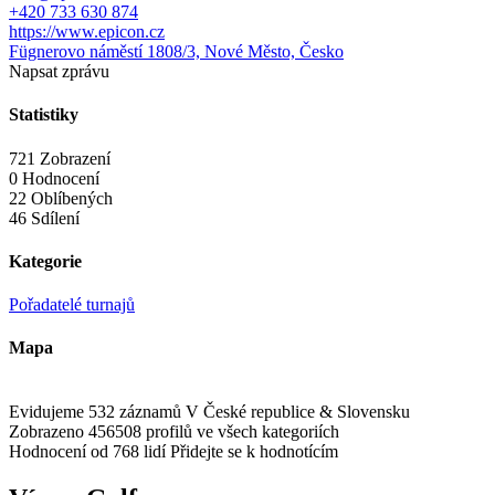
+420 733 630 874
https://www.epicon.cz
Fügnerovo náměstí 1808/3, Nové Město, Česko
Napsat zprávu
Statistiky
721 Zobrazení
0 Hodnocení
22 Oblíbených
46 Sdílení
Kategorie
Pořadatelé turnajů
Mapa
Evidujeme 532 záznamů
V České republice & Slovensku
Zobrazeno 456508 profilů
ve všech kategoriích
Hodnocení od 768 lidí
Přidejte se k hodnotícím