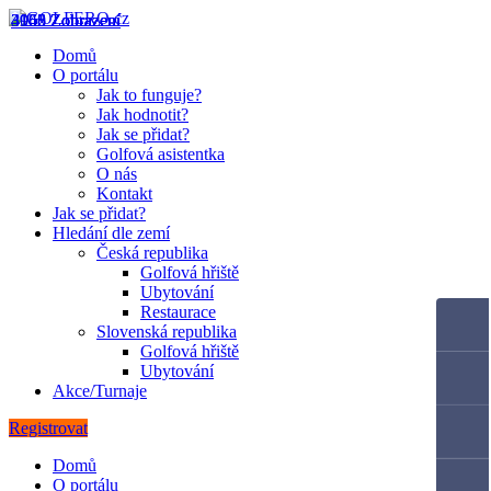
3148 Zobrazení
4060 Zobrazení
3955 Zobrazení
4162 Zobrazení
Domů
O portálu
Jak to funguje?
Jak hodnotit?
Jak se přidat?
Golfová asistentka
O nás
Kontakt
Jak se přidat?
Hledání dle zemí
Česká republika
Golfová hřiště
Ubytování
Restaurace
Slovenská republika
Golfová hřiště
Ubytování
Akce/Turnaje
Registrovat
Domů
O portálu