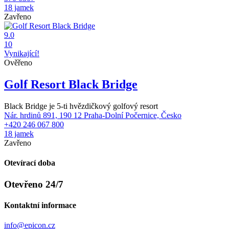
18 jamek
Zavřeno
9.0
10
Vynikající!
Ověřeno
Golf Resort Black Bridge
Black Bridge je 5-ti hvězdičkový golfový resort
Nár. hrdinů 891, 190 12 Praha-Dolní Počernice, Česko
+420 246 067 800
18 jamek
Zavřeno
Otevírací doba
Otevřeno 24/7
Kontaktní informace
info@epicon.cz