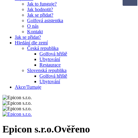
Jak to funguje?
Jak hodnotit?
Jak se přidat?
Golfová asistentka
O nás
Kontakt
Jak se přidat?
Hledání dle zemí
Česká republika
Golfová hřiště
Ubytování
Restaurace
Slovenská republika
Golfová hřiště
Ubytování
Akce/Turnaje
Epicon s.r.o.
Ověřeno