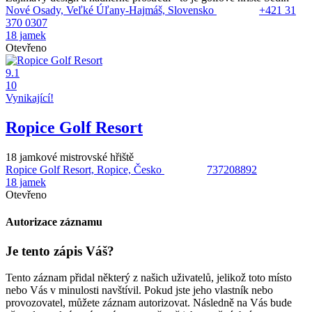
Nové Osady, Veľké Úľany-Hajmáš, Slovensko
+421 31
370 0307
18 jamek
Otevřeno
9.1
10
Vynikající!
Ropice Golf Resort
18 jamkové mistrovské hřiště
Ropice Golf Resort, Ropice, Česko
737208892
18 jamek
Otevřeno
Autorizace záznamu
Je tento zápis Váš?
Tento záznam přidal některý z našich uživatelů, jelikož toto místo
nebo Vás v minulosti navštívil. Pokud jste jeho vlastník nebo
provozovatel, můžete záznam autorizovat. Následně na Vás bude