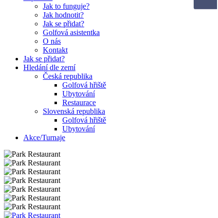
Jak to funguje?
Jak hodnotit?
Jak se přidat?
Golfová asistentka
O nás
Kontakt
Jak se přidat?
Hledání dle zemí
Česká republika
Golfová hřiště
Ubytování
Restaurace
Slovenská republika
Golfová hřiště
Ubytování
Akce/Turnaje