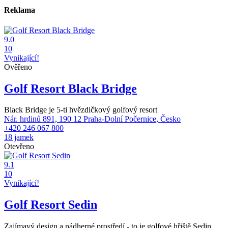
Reklama
9.0
10
Vynikající!
Ověřeno
Golf Resort Black Bridge
Black Bridge je 5-ti hvězdičkový golfový resort
Nár. hrdinů 891, 190 12 Praha-Dolní Počernice, Česko
+420 246 067 800
18 jamek
Otevřeno
9.1
10
Vynikající!
Golf Resort Sedin
Zajímavý design a nádherné prostředí - to je golfové hřiště Sedin