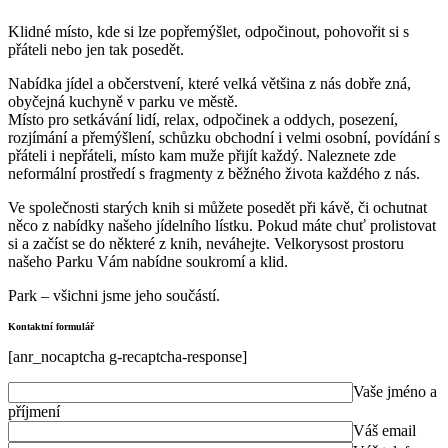
Klidné místo, kde si lze popřemýšlet, odpočinout, pohovořit si s
přáteli nebo jen tak posedět.
Nabídka jídel a občerstvení, které velká většina z nás dobře zná,
obyčejná kuchyně v parku ve městě.
Místo pro setkávání lidí, relax, odpočinek a oddych, posezení,
rozjímání a přemýšlení, schůzku obchodní i velmi osobní, povídání s
přáteli i nepřáteli, místo kam muže přijít každý. Naleznete zde
neformální prostředí s fragmenty z běžného života každého z nás.
Ve společnosti starých knih si můžete posedět při kávě, či ochutnat
něco z nabídky našeho jídelního lístku. Pokud máte chuť prolistovat
si a začíst se do některé z knih, neváhejte. Velkorysost prostoru
našeho Parku Vám nabídne soukromí a klid.
Park – všichni jsme jeho součástí.
Kontaktní formulář
[anr_nocaptcha g-recaptcha-response]
Vaše jméno a
příjmení
Váš email