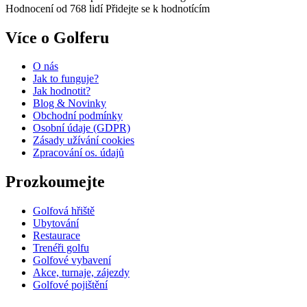
Hodnocení od 768 lidí
Přidejte se k hodnotícím
Více o Golferu
O nás
Jak to funguje?
Jak hodnotit?
Blog & Novinky
Obchodní podmínky
Osobní údaje (GDPR)
Zásady užívání cookies
Zpracování os. údajů​
Prozkoumejte
Golfová hřiště
Ubytování
Restaurace
Trenéři golfu
Golfové vybavení
Akce, turnaje, zájezdy
Golfové pojištění