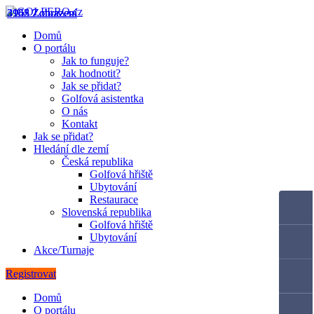
4162 Zobrazení
3955 Zobrazení
3148 Zobrazení
Domů
O portálu
Jak to funguje?
Jak hodnotit?
Jak se přidat?
Golfová asistentka
O nás
Kontakt
Jak se přidat?
Hledání dle zemí
Česká republika
Golfová hřiště
Ubytování
Restaurace
Slovenská republika
Golfová hřiště
Ubytování
Akce/Turnaje
Registrovat
Domů
O portálu