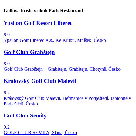
Golfová hřiště v okolí Park Restaurant
Ypsilon Golf Resort Liberec
8.9
Ypsilon Golf Liberec A.s., Ke Klubu, Mníšek, Česko
Golf Club Grabštejn
8.0
Golf Club Grabštejn – Grabštejn, Grabštejn, Chotyně, Česko
Královský Golf Club Malevil
8.2
Královský Golf Club Malevil, Heřmanice v Podještědí, Jablonné v
Podještědí, Česko
Golf Club Semily
9.2
GOLF CLUB SEMILY, Slaná, Česko