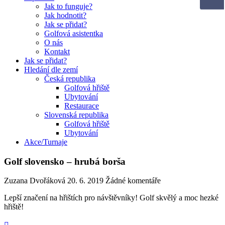
Jak to funguje?
Jak hodnotit?
Jak se přidat?
Golfová asistentka
O nás
Kontakt
Jak se přidat?
Hledání dle zemí
Česká republika
Golfová hřiště
Ubytování
Restaurace
Slovenská republika
Golfová hřiště
Ubytování
Akce/Turnaje
Golf slovensko – hrubá borša
Zuzana Dvořáková
20. 6. 2019
Žádné komentáře
Lepší značení na hřištích pro návštěvníky! Golf skvělý a moc hezké
hřiště!