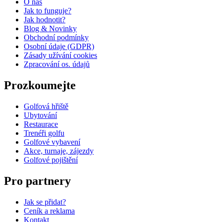
O nás
Jak to funguje?
Jak hodnotit?
Blog & Novinky
Obchodní podmínky
Osobní údaje (GDPR)
Zásady užívání cookies
Zpracování os. údajů​
Prozkoumejte
Golfová hřiště
Ubytování
Restaurace
Trenéři golfu
Golfové vybavení
Akce, turnaje, zájezdy
Golfové pojištění
Pro partnery
Jak se přidat?
Ceník a reklama
Kontakt