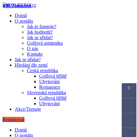
617 Zobrazení
830 Zobrazení
716 Zobrazení
726 Zobrazení
Domů
O portálu
Jak to funguje?
Jak hodnotit?
Jak se přidat?
Golfová asistentka
O nás
Kontakt
Jak se přidat?
Hledání dle zemí
Česká republika
Golfová hřiště
Ubytování
Restaurace
Slovenská republika
Golfová hřiště
Ubytování
Akce/Turnaje
Registrovat
Domů
O portálu