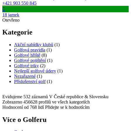
+421 903 550 845
18 jamek
Otevřeno
Kategorie
Akční nabídky klubů
(1)
Golfová pravidla
(1)
Golfové hřiště
(8)
Golfové pojištění
(1)
Golfové triky
(2)
Nejlepší golfové údery
(1)
Nezařazené
(1)
Příslušenství golf
(1)
Evidujeme 532 záznamů
V České republice & Slovensku
Zobrazeno 456628 profilů
ve všech kategoriích
Hodnocení od 768 lidí
Přidejte se k hodnotícím
Více o Golferu