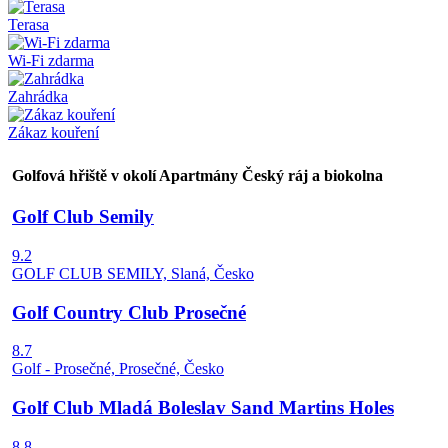
Terasa
Wi-Fi zdarma
Zahrádka
Zákaz kouření
Golfová hřiště v okolí Apartmány Český ráj a biokolna
Golf Club Semily
9.2
GOLF CLUB SEMILY, Slaná, Česko
Golf Country Club Prosečné
8.7
Golf - Prosečné, Prosečné, Česko
Golf Club Mladá Boleslav Sand Martins Holes
8.8