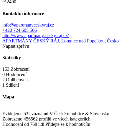
Kč
2400
Kontaktní informace
info@apartmanyceskyraj.cz
+420 724 605 506
http://www.apartmany-cesky-raj.cz/
APARTMÁNY ČESKÝ RÁJ, Lomnice nad Popelkou, Česko
Napsat zprávu
Statistiky
153 Zobrazení
0 Hodnocení
2 Oblíbených
1 Sdílení
Mapa
Evidujeme 532 záznamů
V České republice & Slovensku
Zobrazeno 456562 profilů
ve všech kategoriích
Hodnocení od 768 lidí
Přidejte se k hodnotícím