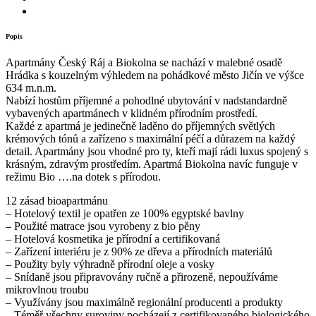
Popis
Apartmány Český Ráj a Biokolna se nachází v malebné osadě
Hrádka s kouzelným výhledem na pohádkové město Jičín ve výšce
634 m.n.m.
Nabízí hostům příjemné a pohodlné ubytování v nadstandardně
vybavených apartmánech v klidném přírodním prostředí.
Každé z apartmá je jedinečně laděno do příjemných světlých
krémových tónů a zařízeno s maximální péčí a důrazem na každý
detail. Apartmány jsou vhodné pro ty, kteří mají rádi luxus spojený s
krásným, zdravým prostředím. Apartmá Biokolna navíc funguje v
režimu Bio ….na dotek s přírodou.
12 zásad bioapartmánu
– Hotelový textil je opatřen ze 100% egyptské bavlny
– Použité matrace jsou vyrobeny z bio pěny
– Hotelová kosmetika je přírodní a certifikovaná
– Zařízení interiéru je z 90% ze dřeva a přírodních materiálů
– Použity byly výhradně přírodní oleje a vosky
– Snídaně jsou připravovány ručně a přirozeně, nepoužíváme
mikrovlnou troubu
– Využívány jsou maximálně regionální producenti a produkty
– Téměř všechny suroviny pocházejí z certifikovaného biologického