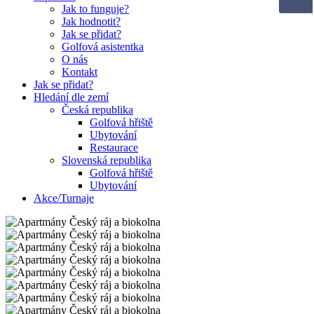
Jak to funguje?
Jak hodnotit?
Jak se přidat?
Golfová asistentka
O nás
Kontakt
Jak se přidat?
Hledání dle zemí
Česká republika
Golfová hřiště
Ubytování
Restaurace
Slovenská republika
Golfová hřiště
Ubytování
Akce/Turnaje