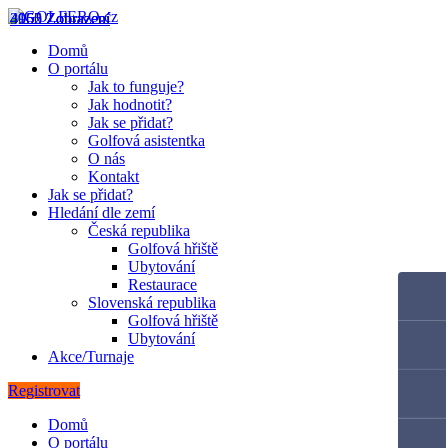
4060 Zobrazení
3955 Zobrazení
4162 Zobrazení
Domů
O portálu
Jak to funguje?
Jak hodnotit?
Jak se přidat?
Golfová asistentka
O nás
Kontakt
Jak se přidat?
Hledání dle zemí
Česká republika
Golfová hřiště
Ubytování
Restaurace
Slovenská republika
Golfová hřiště
Ubytování
Akce/Turnaje
Registrovat
Domů
O portálu