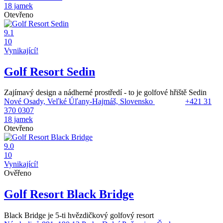
18 jamek
Otevřeno
9.1
10
Vynikající!
Golf Resort Sedin
Zajímavý design a nádherné prostředí - to je golfové hřiště Sedin
Nové Osady, Veľké Úľany-Hajmáš, Slovensko
+421 31
370 0307
18 jamek
Otevřeno
9.0
10
Vynikající!
Ověřeno
Golf Resort Black Bridge
Black Bridge je 5-ti hvězdičkový golfový resort