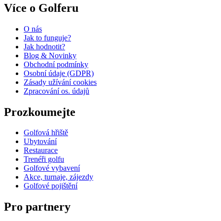
Více o Golferu
O nás
Jak to funguje?
Jak hodnotit?
Blog & Novinky
Obchodní podmínky
Osobní údaje (GDPR)
Zásady užívání cookies
Zpracování os. údajů​
Prozkoumejte
Golfová hřiště
Ubytování
Restaurace
Trenéři golfu
Golfové vybavení
Akce, turnaje, zájezdy
Golfové pojištění
Pro partnery