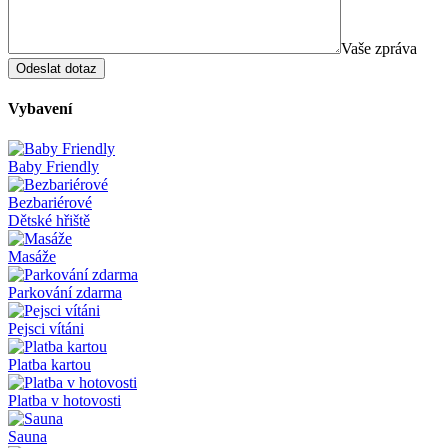
Vaše zpráva
Vybavení
Baby Friendly
Bezbariérové
Dětské hřiště
Masáže
Parkování zdarma
Pejsci vítáni
Platba kartou
Platba v hotovosti
Sauna