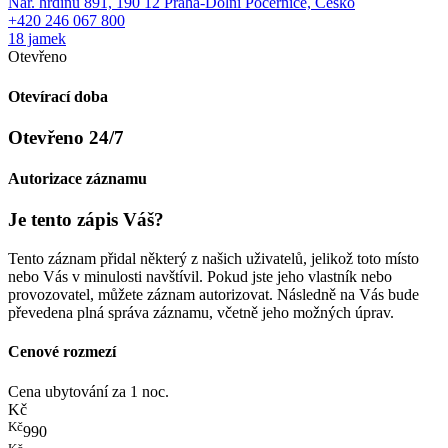
Nár. hrdinů 891, 190 12 Praha-Dolní Počernice, Česko
+420 246 067 800
18 jamek
Otevřeno
Otevírací doba
Otevřeno 24/7
Autorizace záznamu
Je tento zápis Váš?
Tento záznam přidal některý z našich uživatelů, jelikož toto místo
nebo Vás v minulosti navštívil. Pokud jste jeho vlastník nebo
provozovatel, můžete záznam autorizovat. Následně na Vás bude
převedena plná správa záznamu, včetně jeho možných úprav.
Cenové rozmezí
Cena ubytování za 1 noc.
Kč
Kč
990