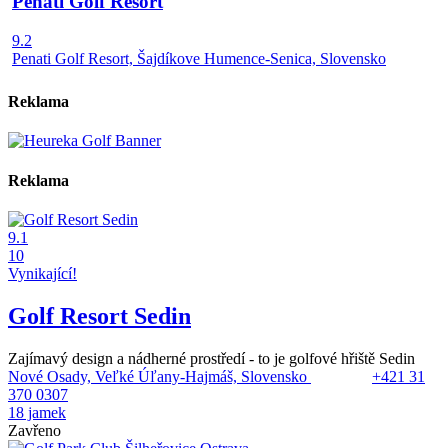
Penati Golf Resort
9.2
Penati Golf Resort, Šajdíkove Humence-Senica, Slovensko
Reklama
Reklama
9.1
10
Vynikající!
Golf Resort Sedin
Zajímavý design a nádherné prostředí - to je golfové hřiště Sedin
Nové Osady, Veľké Úľany-Hajmáš, Slovensko
+421 31
370 0307
18 jamek
Zavřeno