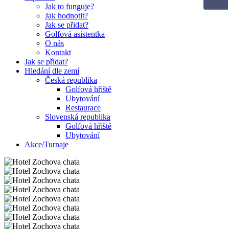
Jak to funguje?
Jak hodnotit?
Jak se přidat?
Golfová asistentka
O nás
Kontakt
Jak se přidat?
Hledání dle zemí
Česká republika
Golfová hřiště
Ubytování
Restaurace
Slovenská republika
Golfová hřiště
Ubytování
Akce/Turnaje