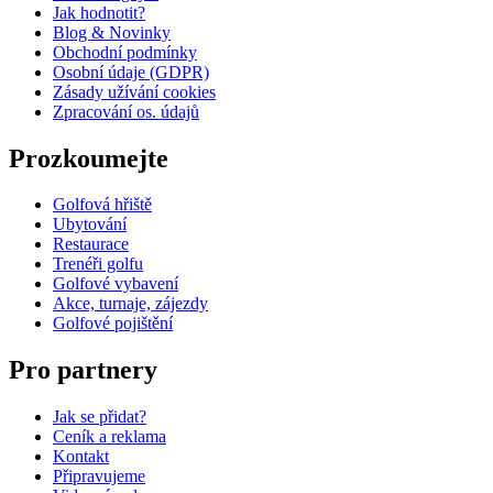
Jak hodnotit?
Blog & Novinky
Obchodní podmínky
Osobní údaje (GDPR)
Zásady užívání cookies
Zpracování os. údajů​
Prozkoumejte
Golfová hřiště
Ubytování
Restaurace
Trenéři golfu
Golfové vybavení
Akce, turnaje, zájezdy
Golfové pojištění
Pro partnery
Jak se přidat?
Ceník a reklama
Kontakt
Připravujeme