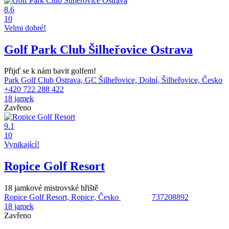
8.6
10
Velmi dobré!
Golf Park Club Šilheřovice Ostrava
Přijď se k nám bavit golfem!
Park Golf Club Ostrava, GC Šilheřovice, Dolní, Šilheřovice, Česko
+420 722 288 422
18 jamek
Zavřeno
9.1
10
Vynikající!
Ropice Golf Resort
18 jamkové mistrovské hřiště
Ropice Golf Resort, Ropice, Česko
737208892
18 jamek
Zavřeno