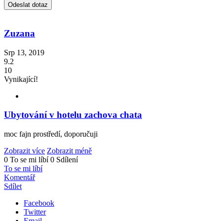
Zuzana
Srp 13, 2019
9.2
10
Vynikající!
Ubytování v hotelu zachova chata
moc fajn prostředí, doporučuji
Zobrazit více
Zobrazit méně
0 To se mi líbí
0 Sdílení
To se mi líbí
Komentář
Sdílet
Facebook
Twitter
Email