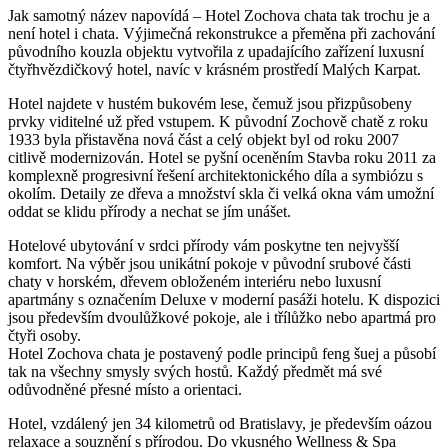
Jak samotný název napovídá – Hotel Zochova chata tak trochu je a
není hotel i chata. Výjimečná rekonstrukce a přeměna při zachování
původního kouzla objektu vytvořila z upadajícího zařízení luxusní
čtyřhvězdičkový hotel, navíc v krásném prostředí Malých Karpat.
Hotel najdete v hustém bukovém lese, čemuž jsou přizpůsobeny
prvky viditelné už před vstupem. K původní Zochově chatě z roku
1933 byla přistavěna nová část a celý objekt byl od roku 2007
citlivě modernizován. Hotel se pyšní oceněním Stavba roku 2011 za
komplexně progresivní řešení architektonického díla a symbiózu s
okolím. Detaily ze dřeva a množství skla či velká okna vám umožní
oddat se klidu přírody a nechat se jím unášet.
Hotelové ubytování v srdci přírody vám poskytne ten nejvyšší
komfort. Na výběr jsou unikátní pokoje v původní srubové části
chaty v horském, dřevem obloženém interiéru nebo luxusní
apartmány s označením Deluxe v moderní pasáži hotelu. K dispozici
jsou především dvoulůžkové pokoje, ale i třílůžko nebo apartmá pro
čtyři osoby.
Hotel Zochova chata je postavený podle principů feng šuej a působí
tak na všechny smysly svých hostů. Každý předmět má své
odůvodněné přesné místo a orientaci.
Hotel, vzdálený jen 34 kilometrů od Bratislavy, je především oázou
relaxace a souznění s přírodou. Do vkusného Wellness & Spa