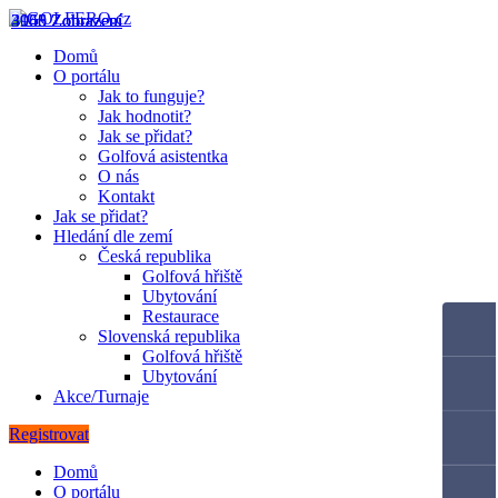
3955 Zobrazení
4060 Zobrazení
3148 Zobrazení
Domů
O portálu
Jak to funguje?
Jak hodnotit?
Jak se přidat?
Golfová asistentka
O nás
Kontakt
Jak se přidat?
Hledání dle zemí
Česká republika
Golfová hřiště
Ubytování
Restaurace
Slovenská republika
Golfová hřiště
Ubytování
Akce/Turnaje
Registrovat
Domů
O portálu