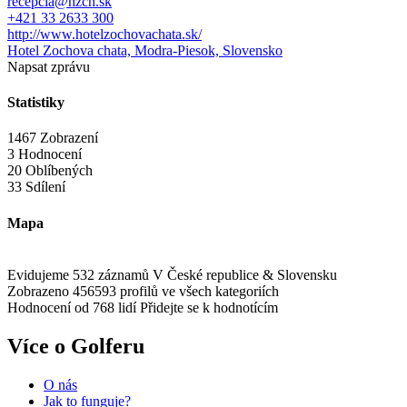
recepcia@hzch.sk
+421 33 2633 300
http://www.hotelzochovachata.sk/
Hotel Zochova chata, Modra-Piesok, Slovensko
Napsat zprávu
Statistiky
1467 Zobrazení
3 Hodnocení
20 Oblíbených
33 Sdílení
Mapa
Evidujeme 532 záznamů
V České republice & Slovensku
Zobrazeno 456593 profilů
ve všech kategoriích
Hodnocení od 768 lidí
Přidejte se k hodnotícím
Více o Golferu
O nás
Jak to funguje?