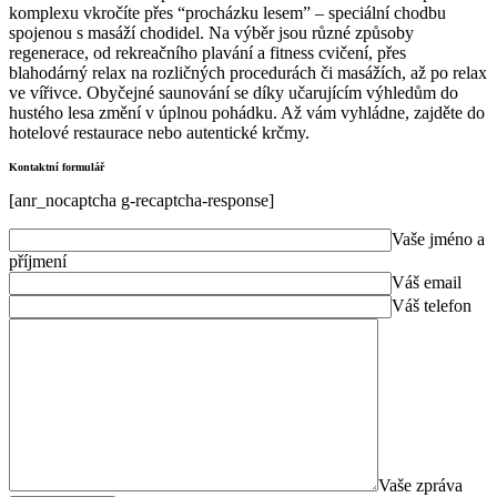
komplexu vkročíte přes “procházku lesem” – speciální chodbu
spojenou s masáží chodidel. Na výběr jsou různé způsoby
regenerace, od rekreačního plavání a fitness cvičení, přes
blahodárný relax na rozličných procedurách či masážích, až po relax
ve vířivce. Obyčejné saunování se díky učarujícím výhledům do
hustého lesa změní v úplnou pohádku. Až vám vyhládne, zajděte do
hotelové restaurace nebo autentické krčmy.
Kontaktní formulář
[anr_nocaptcha g-recaptcha-response]
Vaše jméno a
příjmení
Váš email
Váš telefon
Vaše zpráva