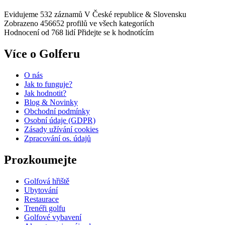
Evidujeme 532 záznamů
V České republice & Slovensku
Zobrazeno 456652 profilů
ve všech kategoriích
Hodnocení od 768 lidí
Přidejte se k hodnotícím
Více o Golferu
O nás
Jak to funguje?
Jak hodnotit?
Blog & Novinky
Obchodní podmínky
Osobní údaje (GDPR)
Zásady užívání cookies
Zpracování os. údajů​
Prozkoumejte
Golfová hřiště
Ubytování
Restaurace
Trenéři golfu
Golfové vybavení