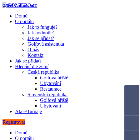
4163 Zobrazení
4062 Zobrazení
3955 Zobrazení
Domů
O portálu
Jak to funguje?
Jak hodnotit?
Jak se přidat?
Golfová asistentka
O nás
Kontakt
Jak se přidat?
Hledání dle zemí
Česká republika
Golfová hřiště
Ubytování
Restaurace
Slovenská republika
Golfová hřiště
Ubytování
Akce/Turnaje
Registrovat
Domů
O portálu