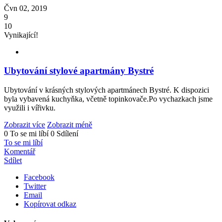
Čvn 02, 2019
9
10
Vynikající!
Ubytování stylové apartmány Bystré
Ubytování v krásných stylových apartmánech Bystré. K dispozici
byla vybavená kuchyňka, včetně topinkovače.Po vychazkach jsme
využili i vířivku.
Zobrazit více
Zobrazit méně
0 To se mi líbí
0 Sdílení
To se mi líbí
Komentář
Sdílet
Facebook
Twitter
Email
Kopírovat odkaz