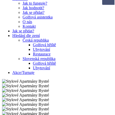
Jak to funguje?
Jak hodnotit?
Jak se přidat?
Golfová asistentka
O nás
Kontakt
Jak se přidat?
Hledání dle zemí
Česká republika
Golfová hřiště
Ubytování
Restaurace
Slovenská republika
Golfová hřiště
Ubytování
Akce/Turnaje