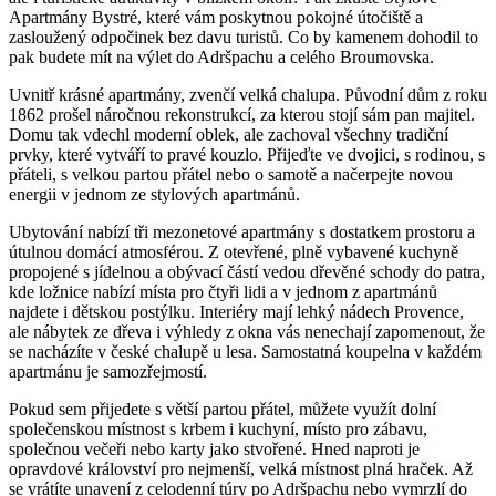
Apartmány Bystré, které vám poskytnou pokojné útočiště a
zasloužený odpočinek bez davu turistů. Co by kamenem dohodil to
pak budete mít na výlet do Adršpachu a celého Broumovska.
Uvnitř krásné apartmány, zvenčí velká chalupa. Původní dům z roku
1862 prošel náročnou rekonstrukcí, za kterou stojí sám pan majitel.
Domu tak vdechl moderní oblek, ale zachoval všechny tradiční
prvky, které vytváří to pravé kouzlo. Přijeďte ve dvojici, s rodinou, s
přáteli, s velkou partou přátel nebo o samotě a načerpejte novou
energii v jednom ze stylových apartmánů.
Ubytování nabízí tři mezonetové apartmány s dostatkem prostoru a
útulnou domácí atmosférou. Z otevřené, plně vybavené kuchyně
propojené s jídelnou a obývací částí vedou dřevěné schody do patra,
kde ložnice nabízí místa pro čtyři lidi a v jednom z apartmánů
najdete i dětskou postýlku. Interiéry mají lehký nádech Provence,
ale nábytek ze dřeva i výhledy z okna vás nenechají zapomenout, že
se nacházíte v české chalupě u lesa. Samostatná koupelna v každém
apartmánu je samozřejmostí.
Pokud sem přijedete s větší partou přátel, můžete využít dolní
společenskou místnost s krbem i kuchyní, místo pro zábavu,
společnou večeři nebo karty jako stvořené. Hned naproti je
opravdové království pro nejmenší, velká místnost plná hraček. Až
se vrátíte unavení z celodenní túry po Adršpachu nebo vymrzlí do