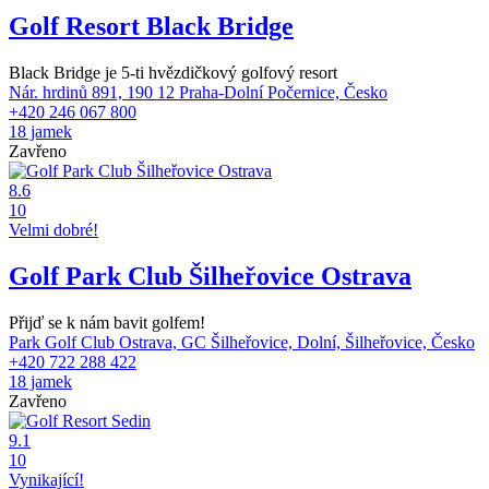
Golf Resort Black Bridge
Black Bridge je 5-ti hvězdičkový golfový resort
Nár. hrdinů 891, 190 12 Praha-Dolní Počernice, Česko
+420 246 067 800
18 jamek
Zavřeno
8.6
10
Velmi dobré!
Golf Park Club Šilheřovice Ostrava
Přijď se k nám bavit golfem!
Park Golf Club Ostrava, GC Šilheřovice, Dolní, Šilheřovice, Česko
+420 722 288 422
18 jamek
Zavřeno
9.1
10
Vynikající!