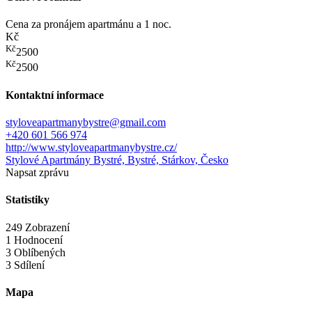
Cena za pronájem apartmánu a 1 noc.
Kč
Kč
2500
Kč
2500
Kontaktní informace
styloveapartmanybystre@gmail.com
+420 601 566 974
http://www.styloveapartmanybystre.cz/
Stylové Apartmány Bystré, Bystré, Stárkov, Česko
Napsat zprávu
Statistiky
249 Zobrazení
1 Hodnocení
3 Oblíbených
3 Sdílení
Mapa