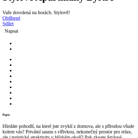
Vaše dovolená na horách. Stylově!
Oblíbené
Sdílet
Napsat
Popis
Hledáte pohodlí, na které jste zvyklí z domova, ale s přírodou všude
kolem vás? Privátní saunu s vířivkou, nekonečný prostor pro relax,
ale i turistické atraktivity v blízkém okolí? Pak zkuste Stylové