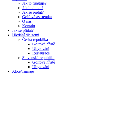
Jak to funguje?
Jak hodnotit?
Jak se přidat?
Golfová asistentka
O nás
Kontakt
Jak se přidat?
Hledání dle zemí
Česká republika
Golfová hřiště
Ubytování
Restaurace
Slovenská republika
Golfová hřiště
Ubytování
Akce/Turnaje