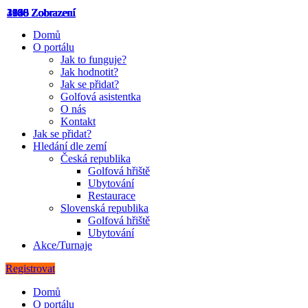
3148 Zobrazení
4060 Zobrazení
3955 Zobrazení
1333 Zobrazení
2615 Zobrazení
1180 Zobrazení
2906 Zobrazení
Domů
O portálu
Jak to funguje?
Jak hodnotit?
Jak se přidat?
Golfová asistentka
O nás
Kontakt
Jak se přidat?
Hledání dle zemí
Česká republika
Golfová hřiště
Ubytování
Restaurace
Slovenská republika
Golfová hřiště
Ubytování
Akce/Turnaje
Registrovat
Domů
O portálu