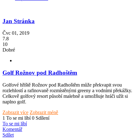
Jan Stránka
Čvc 01, 2019
7.8
10
Dobré
Golf Rožnov pod Radhoštěm
Golfové hřiště Rožnov pod Radhoštěm může překvapit svou
rozlehlostí a rafinovaně rozmístěnými greeny a vodními překážky.
Celkově golfový resort působí malebně a umožňuje hráči užít si
naplno golf.
Zobrazit více
Zobrazit méně
1 To se mi líbí
0 Sdílení
To se mi líbí
Komentář
Sdílet