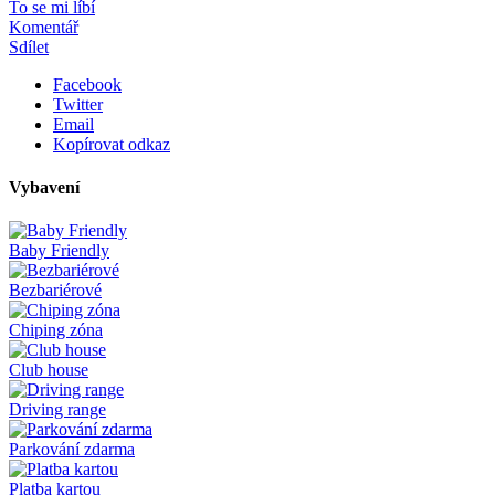
To se mi líbí
Komentář
Sdílet
Facebook
Twitter
Email
Kopírovat odkaz
Vybavení
Baby Friendly
Bezbariérové
Chiping zóna
Club house
Driving range
Parkování zdarma
Platba kartou