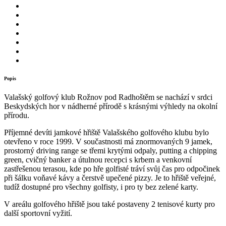
Popis
Valašský golfový klub Rožnov pod Radhoštěm se nachází v srdci
Beskydských hor v nádherné přírodě s krásnými výhledy na okolní
přírodu.
Příjemné devíti jamkové hřiště Valašského golfového klubu bylo
otevřeno v roce 1999. V součastnosti má znormovaných 9 jamek,
prostorný driving range se třemi krytými odpaly, putting a chipping
green, cvičný banker a útulnou recepci s krbem a venkovní
zastřešenou terasou, kde po hře golfisté tráví svůj čas pro odpočinek
při šálku voňavé kávy a čerstvě upečené pizzy. Je to hřiště veřejné,
tudíž dostupné pro všechny golfisty, i pro ty bez zelené karty.
V areálu golfového hřiště jsou také postaveny 2 tenisové kurty pro
další sportovní vyžití.