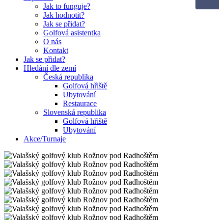
Jak to funguje?
Jak hodnotit?
Jak se přidat?
Golfová asistentka
O nás
Kontakt
Jak se přidat?
Hledání dle zemí
Česká republika
Golfová hřiště
Ubytování
Restaurace
Slovenská republika
Golfová hřiště
Ubytování
Akce/Turnaje