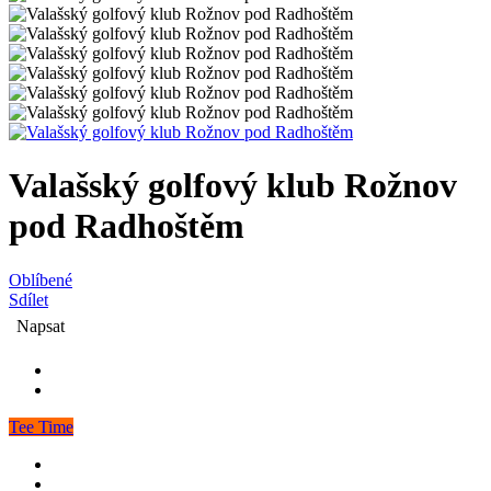
Valašský golfový klub Rožnov
pod Radhoštěm
Oblíbené
Sdílet
Napsat
Tee Time