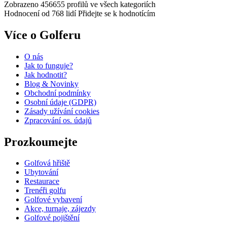
Zobrazeno 456655 profilů
ve všech kategoriích
Hodnocení od 768 lidí
Přidejte se k hodnotícím
Více o Golferu
O nás
Jak to funguje?
Jak hodnotit?
Blog & Novinky
Obchodní podmínky
Osobní údaje (GDPR)
Zásady užívání cookies
Zpracování os. údajů​
Prozkoumejte
Golfová hřiště
Ubytování
Restaurace
Trenéři golfu
Golfové vybavení
Akce, turnaje, zájezdy
Golfové pojištění