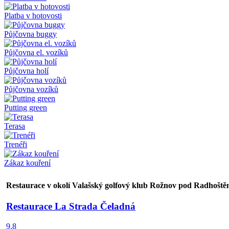
Platba v hotovosti
Půjčovna buggy
Půjčovna el. vozíků
Půjčovna holí
Půjčovna vozíků
Putting green
Terasa
Trenéři
Zákaz kouření
Restaurace v okolí Valašský golfový klub Rožnov pod Radhošt
Restaurace La Strada Čeladná
9.8