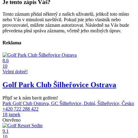
Je tento zápis Váš?
Tento záznam přidal některý z našich uživatelů, jelikož toto místo
nebo Vás v minulosti navštívil. Pokud jste jeho vlastník nebo
provozovatel, můžete záznam autorizovat. Následně na Vás bude
převedena plná správa záznamu, včetně jeho možných úprav.
Reklama
8.6
10
Velmi dobré!
Golf Park Club Šilheřovice Ostrava
Přijď se k nám bavit golfem!
Park Golf Club Ostrava, GC Šilheřovice, Dolní, Šilheřovice, Česko
+420 722 288 422
18 jamek
Otevřeno
9.1
10