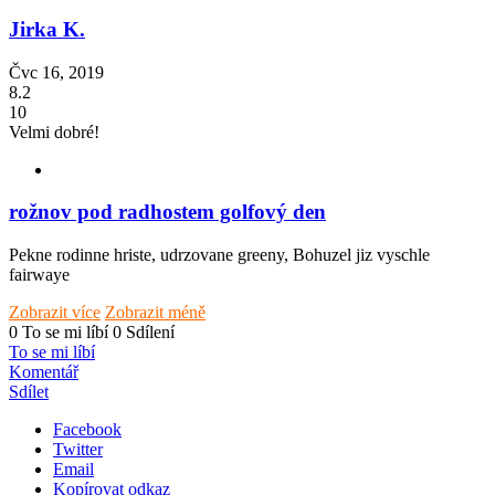
Jirka K.
Čvc 16, 2019
8.2
10
Velmi dobré!
rožnov pod radhostem golfový den
Pekne rodinne hriste, udrzovane greeny, Bohuzel jiz vyschle
fairwaye
Zobrazit více
Zobrazit méně
0 To se mi líbí
0 Sdílení
To se mi líbí
Komentář
Sdílet
Facebook
Twitter
Email
Kopírovat odkaz