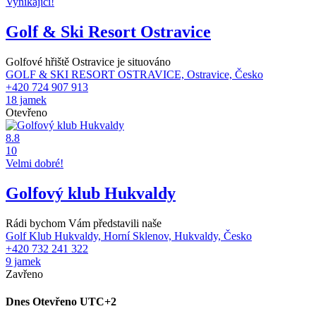
Vynikající!
Golf & Ski Resort Ostravice
Golfové hřiště Ostravice je situováno
GOLF & SKI RESORT OSTRAVICE, Ostravice, Česko
+420 724 907 913
18 jamek
Otevřeno
8.8
10
Velmi dobré!
Golfový klub Hukvaldy
Rádi bychom Vám představili naše
Golf Klub Hukvaldy, Horní Sklenov, Hukvaldy, Česko
+420 732 241 322
9 jamek
Zavřeno
Dnes
Otevřeno
UTC+2