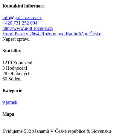
Kontaktní informace
info@golf-roznov.cz
+420 731 252 094
http://www.golf-roznov.cz/
Horní Paseky 2664, Rožnov pod Radhoštěm, Česko
Napsat zprávu
Statistiky
1219 Zobrazení
3 Hodnocení
28 Oblíbených
60 Sdílení
Kategorie
9 jamek
Mapa
Evidujeme 532 záznamů
V České republice & Slovensku