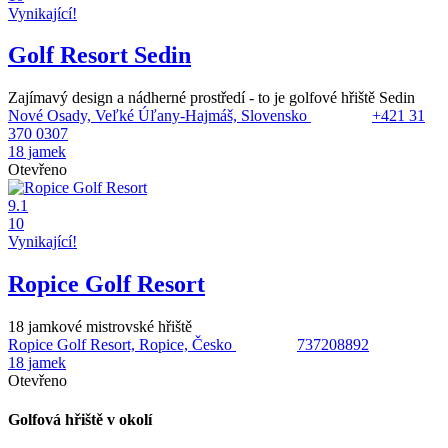
Vynikající!
Golf Resort Sedin
Zajímavý design a nádherné prostředí - to je golfové hřiště Sedin
Nové Osady, Veľké Úľany-Hajmáš, Slovensko
+421 31
370 0307
18 jamek
Otevřeno
9.1
10
Vynikající!
Ropice Golf Resort
18 jamkové mistrovské hřiště
Ropice Golf Resort, Ropice, Česko
737208892
18 jamek
Otevřeno
Golfová hřiště v okolí