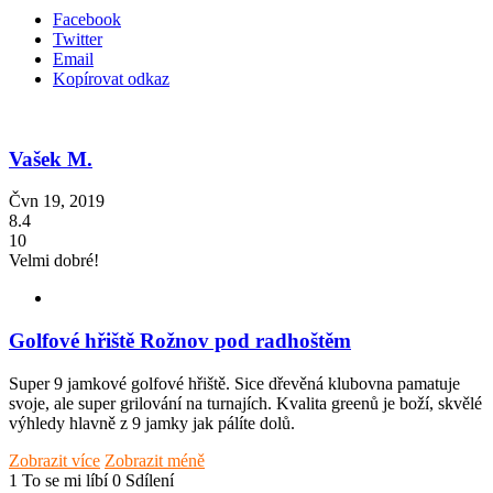
Facebook
Twitter
Email
Kopírovat odkaz
Vašek M.
Čvn 19, 2019
8.4
10
Velmi dobré!
Golfové hřiště Rožnov pod radhoštěm
Super 9 jamkové golfové hřiště. Sice dřevěná klubovna pamatuje
svoje, ale super grilování na turnajích. Kvalita greenů je boží, skvělé
výhledy hlavně z 9 jamky jak pálíte dolů.
Zobrazit více
Zobrazit méně
1 To se mi líbí
0 Sdílení