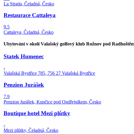
La Strada, Čeladná, Česko
Restaurace Cattaleya
9.5
Cattaleya, Čeladná, Česko
Ubytování v okolí Valašský golfový klub Rožnov pod Radhoště
Statek Humenec
-
Valašská Bystřice 785, 756 27 Valašská Bystřice
Penzion Jurášek
7.9
Penzion Jurášek, Kunčice pod Ondřejníkem, Česko
Boutique hotel Mezi plůtky
-
Mezi plůtky, Čeladná, Česko