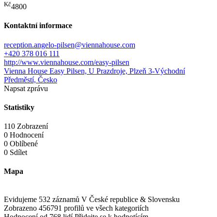
Kč
4800
Kontaktní informace
reception.angelo-pilsen@viennahouse.com
+420 378 016 111
http://www.viennahouse.com/easy-pilsen
Vienna House Easy Pilsen, U Prazdroje, Plzeň 3-Východní
Předměstí, Česko
Napsat zprávu
Statistiky
110 Zobrazení
0 Hodnocení
0 Oblíbené
0 Sdílet
Mapa
Evidujeme 532 záznamů
V České republice & Slovensku
Zobrazeno 456791 profilů
ve všech kategoriích
Hodnocení od 768 lidí
Přidejte se k hodnotícím