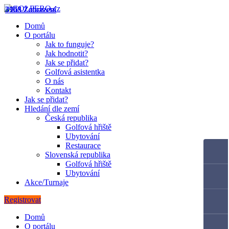
4163 Zobrazení
3955 Zobrazení
3148 Zobrazení
Domů
O portálu
Jak to funguje?
Jak hodnotit?
Jak se přidat?
Golfová asistentka
O nás
Kontakt
Jak se přidat?
Hledání dle zemí
Česká republika
Golfová hřiště
Ubytování
Restaurace
Slovenská republika
Golfová hřiště
Ubytování
Akce/Turnaje
Registrovat
Domů
O portálu