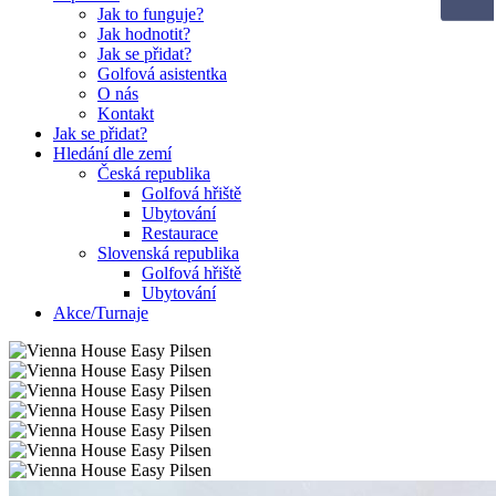
Jak to funguje?
Jak hodnotit?
Jak se přidat?
Golfová asistentka
O nás
Kontakt
Jak se přidat?
Hledání dle zemí
Česká republika
Golfová hřiště
Ubytování
Restaurace
Slovenská republika
Golfová hřiště
Ubytování
Akce/Turnaje