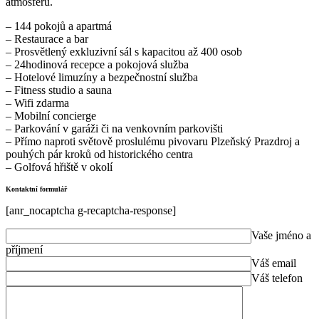
atmosféru.
– 144 pokojů a apartmá
– Restaurace a bar
– Prosvětlený exkluzivní sál s kapacitou až 400 osob
– 24hodinová recepce a pokojová služba
– Hotelové limuzíny a bezpečnostní služba
– Fitness studio a sauna
– Wifi zdarma
– Mobilní concierge
– Parkování v garáži či na venkovním parkovišti
– Přímo naproti světově proslulému pivovaru Plzeňský Prazdroj a
pouhých pár kroků od historického centra
– Golfová hřiště v okolí
Kontaktní formulář
[anr_nocaptcha g-recaptcha-response]
Vaše jméno a
příjmení
Váš email
Váš telefon