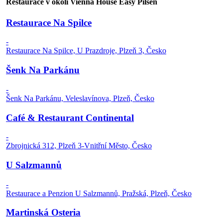
Restaurace v okolí Vienna House Easy Pilsen
Restaurace Na Spilce
-
Restaurace Na Spilce, U Prazdroje, Plzeň 3, Česko
Šenk Na Parkánu
-
Šenk Na Parkánu, Veleslavínova, Plzeň, Česko
Café & Restaurant Continental
-
Zbrojnická 312, Plzeň 3-Vnitřní Město, Česko
U Salzmannů
-
Restaurace a Penzion U Salzmannů, Pražská, Plzeň, Česko
Martinská Osteria