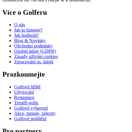
Více o Golferu
O nás
Jak to funguje?
Jak hodnotit?
Blog & Novinky
Obchodní podmínky
Osobní údaje (GDPR)
Zásady užívání cookies
Zpracování os. údajů​
Prozkoumejte
Golfová hřiště
Ubytování
Restaurace
Trenéři golfu
Golfové vybavení
Akce, turnaje, zájezdy
Golfové pojištění
Pro partnery