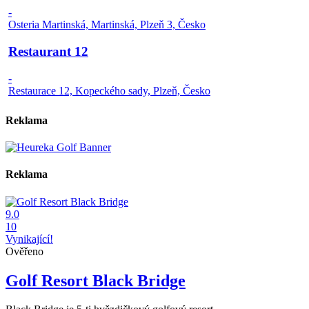
-
Osteria Martinská, Martinská, Plzeň 3, Česko
Restaurant 12
-
Restaurace 12, Kopeckého sady, Plzeň, Česko
Reklama
Reklama
9.0
10
Vynikající!
Ověřeno
Golf Resort Black Bridge