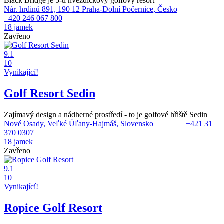
Black Bridge je 5-ti hvězdičkový golfový resort
Nár. hrdinů 891, 190 12 Praha-Dolní Počernice, Česko
+420 246 067 800
18 jamek
Zavřeno
9.1
10
Vynikající!
Golf Resort Sedin
Zajímavý design a nádherné prostředí - to je golfové hřiště Sedin
Nové Osady, Veľké Úľany-Hajmáš, Slovensko
+421 31
370 0307
18 jamek
Zavřeno
9.1
10
Vynikající!
Ropice Golf Resort