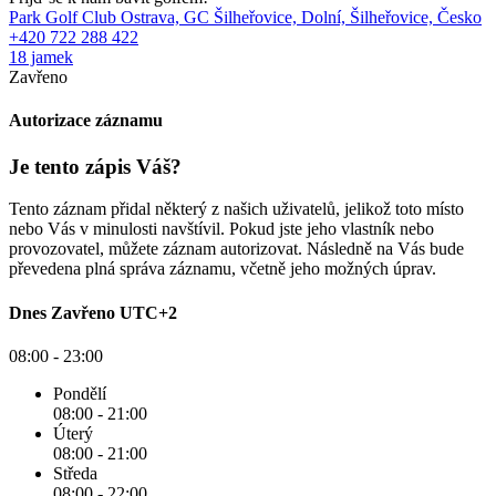
Park Golf Club Ostrava, GC Šilheřovice, Dolní, Šilheřovice, Česko
+420 722 288 422
18 jamek
Zavřeno
Autorizace záznamu
Je tento zápis Váš?
Tento záznam přidal některý z našich uživatelů, jelikož toto místo
nebo Vás v minulosti navštívil. Pokud jste jeho vlastník nebo
provozovatel, můžete záznam autorizovat. Následně na Vás bude
převedena plná správa záznamu, včetně jeho možných úprav.
Dnes
Zavřeno
UTC+2
08:00 - 23:00
Pondělí
08:00 - 21:00
Úterý
08:00 - 21:00
Středa
08:00 - 22:00