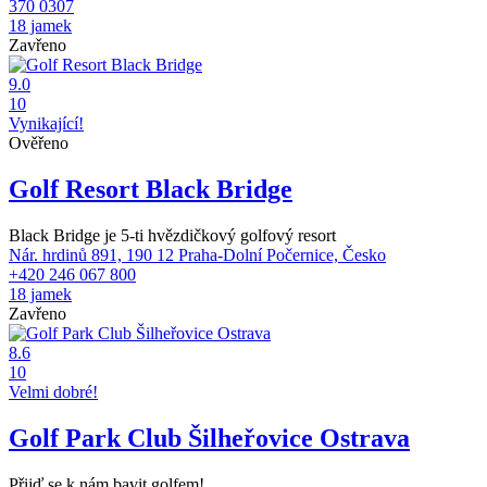
370 0307
18 jamek
Zavřeno
9.0
10
Vynikající!
Ověřeno
Golf Resort Black Bridge
Black Bridge je 5-ti hvězdičkový golfový resort
Nár. hrdinů 891, 190 12 Praha-Dolní Počernice, Česko
+420 246 067 800
18 jamek
Zavřeno
8.6
10
Velmi dobré!
Golf Park Club Šilheřovice Ostrava
Přijď se k nám bavit golfem!