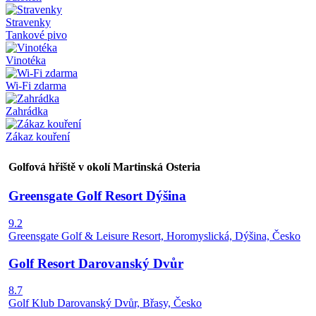
Stravenky
Tankové pivo
Vinotéka
Wi-Fi zdarma
Zahrádka
Zákaz kouření
Golfová hřiště v okolí Martinská Osteria
Greensgate Golf Resort Dýšina
9.2
Greensgate Golf & Leisure Resort, Horomyslická, Dýšina, Česko
Golf Resort Darovanský Dvůr
8.7
Golf Klub Darovanský Dvůr, Břasy, Česko