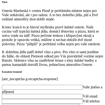
Popis
Osteria Martinská v centru Plzně je perfektním místem nejen pro
Vaše setkávání, ale i pro radost. A to bez dobrého jídla, pití a živé
rodinné atmosféry dost dobře nejde.
Konec konců to je hlavní myšlenka pravé italské osterie. Naše
cucina vaří typická italská jídla, domácí těstoviny a pizzu, která se
sotva vejde na talíř. Pizzu pečeme tenkou s křupavými okraji a
protože je opravdu veliká, můžete si nechat obložit dvě různé
poloviny. Pizza “půlpůl” je perfektní volba nejen pro vaše ratolesti.
K dobrému jídlu patří dobré víno a pivo. Pro víno si sami jezdíme
do Itálie, do oblasti Piemont odkud pro Vás pravidelně vozíme nejen
Barolo. Sklenice vína na zastřešené terase s tóny italské hudby a
partou kamarádů dotváří živou, jedinečnou atmosféru Osterie.
Kontaktní formulář
[anr_nocaptcha g-recaptcha-response]
Vaše jméno a
příjmení
Váš email
Váš telefon