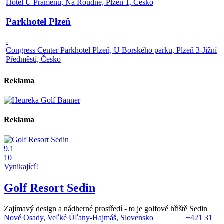
Hotel U Pramenů, Na Roudné, Plzeň 1, Česko
Parkhotel Plzeň
-
Congress Center Parkhotel Plzeň, U Borského parku, Plzeň 3-Jižní
Předměstí, Česko
Reklama
Reklama
9.1
10
Vynikající!
Golf Resort Sedin
Zajímavý design a nádherné prostředí - to je golfové hřiště Sedin
Nové Osady, Veľké Úľany-Hajmáš, Slovensko
+421 31