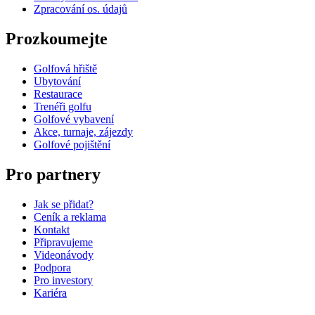
Zpracování os. údajů​
Prozkoumejte
Golfová hřiště
Ubytování
Restaurace
Trenéři golfu
Golfové vybavení
Akce, turnaje, zájezdy
Golfové pojištění
Pro partnery
Jak se přidat?
Ceník a reklama
Kontakt
Připravujeme
Videonávody
Podpora
Pro investory
Kariéra