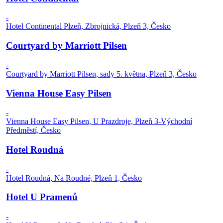
-
Hotel Continental Plzeň, Zbrojnická, Plzeň 3, Česko
Courtyard by Marriott Pilsen
-
Courtyard by Marriott Pilsen, sady 5. května, Plzeň 3, Česko
Vienna House Easy Pilsen
-
Vienna House Easy Pilsen, U Prazdroje, Plzeň 3-Východní
Předměstí, Česko
Hotel Roudná
-
Hotel Roudná, Na Roudné, Plzeň 1, Česko
Hotel U Pramenů
-