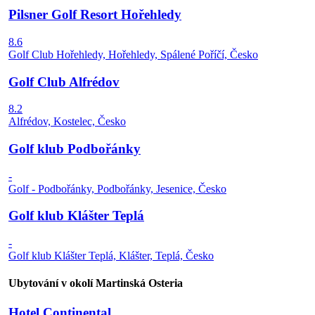
Pilsner Golf Resort Hořehledy
8.6
Golf Club Hořehledy, Hořehledy, Spálené Poříčí, Česko
Golf Club Alfrédov
8.2
Alfrédov, Kostelec, Česko
Golf klub Podbořánky
-
Golf - Podbořánky, Podbořánky, Jesenice, Česko
Golf klub Klášter Teplá
-
Golf klub Klášter Teplá, Klášter, Teplá, Česko
Ubytování v okolí Martinská Osteria
Hotel Continental