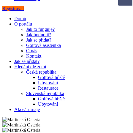
Registrovat
Domů
O portálu
Jak to funguje?
Jak hodnotit?
Jak se přidat?
Golfová asistentka
O nás
Kontakt
Jak se přidat?
Hledání dle zemí
Česká republika
Golfová hřiště
Ubytování
Restaurace
Slovenská republika
Golfová hřiště
Ubytování
Akce/Turnaje