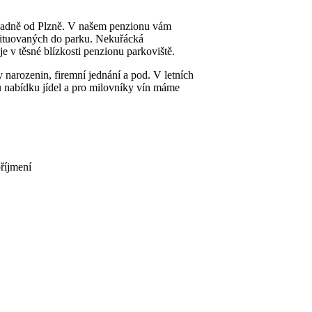
ápadně od Plzně. V našem penzionu vám
situovaných do parku. Nekuřácká
je v těsné blízkosti penzionu parkoviště.
y narozenin, firemní jednání a pod. V letních
ou nabídku jídel a pro milovníky vín máme
říjmení