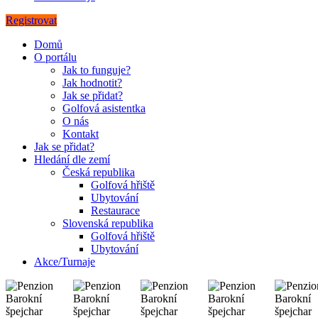
Registrovat
Domů
O portálu
Jak to funguje?
Jak hodnotit?
Jak se přidat?
Golfová asistentka
O nás
Kontakt
Jak se přidat?
Hledání dle zemí
Česká republika
Golfová hřiště
Ubytování
Restaurace
Slovenská republika
Golfová hřiště
Ubytování
Akce/Turnaje