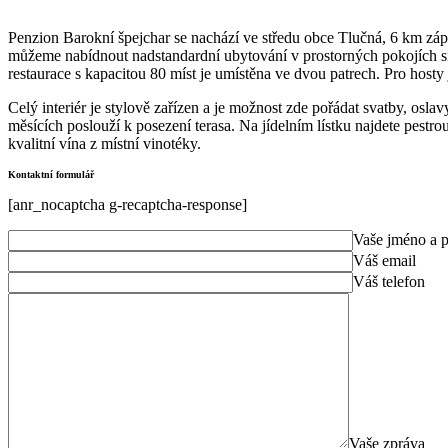
Penzion Barokní špejchar se nachází ve středu obce Tlučná, 6 km z
můžeme nabídnout nadstandardní ubytování v prostorných pokojích 
restaurace s kapacitou 80 míst je umístěna ve dvou patrech. Pro hosty 
Celý interiér je stylově zařízen a je možnost zde pořádat svatby, oslav
měsících poslouží k posezení terasa. Na jídelním lístku najdete pestr
kvalitní vína z místní vinotéky.
Kontaktní formulář
[anr_nocaptcha g-recaptcha-response]
Vaše jméno a p
Váš email
Váš telefon
Vaše zpráva