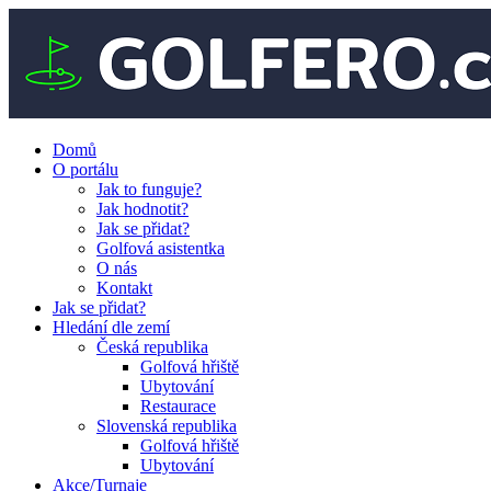
Domů
O portálu
Jak to funguje?
Jak hodnotit?
Jak se přidat?
Golfová asistentka
O nás
Kontakt
Jak se přidat?
Hledání dle zemí
Česká republika
Golfová hřiště
Ubytování
Restaurace
Slovenská republika
Golfová hřiště
Ubytování
Akce/Turnaje