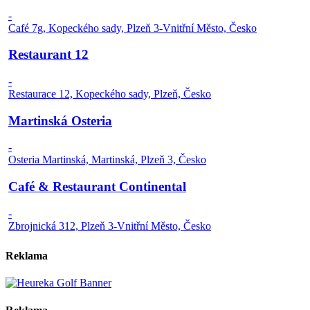
-
Café 7g, Kopeckého sady, Plzeň 3-Vnitřní Město, Česko
Restaurant 12
-
Restaurace 12, Kopeckého sady, Plzeň, Česko
Martinská Osteria
-
Osteria Martinská, Martinská, Plzeň 3, Česko
Café & Restaurant Continental
-
Zbrojnická 312, Plzeň 3-Vnitřní Město, Česko
Reklama