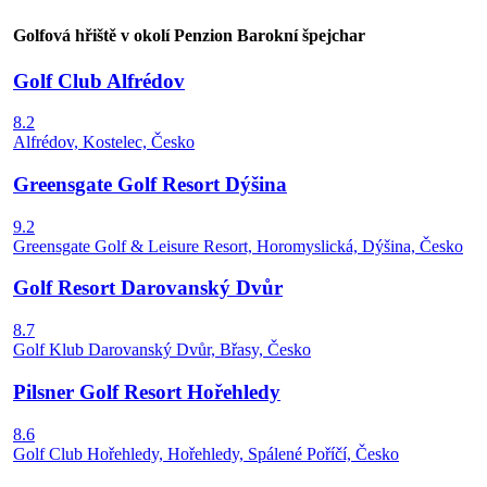
Golfová hřiště v okolí Penzion Barokní špejchar
Golf Club Alfrédov
8.2
Alfrédov, Kostelec, Česko
Greensgate Golf Resort Dýšina
9.2
Greensgate Golf & Leisure Resort, Horomyslická, Dýšina, Česko
Golf Resort Darovanský Dvůr
8.7
Golf Klub Darovanský Dvůr, Břasy, Česko
Pilsner Golf Resort Hořehledy
8.6
Golf Club Hořehledy, Hořehledy, Spálené Poříčí, Česko