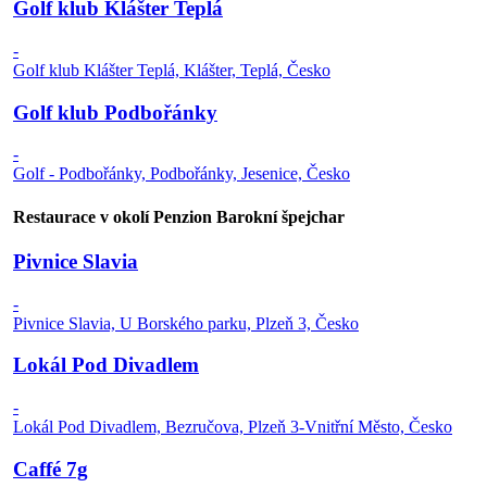
Golf klub Klášter Teplá
-
Golf klub Klášter Teplá, Klášter, Teplá, Česko
Golf klub Podbořánky
-
Golf - Podbořánky, Podbořánky, Jesenice, Česko
Restaurace v okolí Penzion Barokní špejchar
Pivnice Slavia
-
Pivnice Slavia, U Borského parku, Plzeň 3, Česko
Lokál Pod Divadlem
-
Lokál Pod Divadlem, Bezručova, Plzeň 3-Vnitřní Město, Česko
Caffé 7g