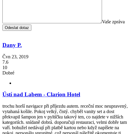
Vaše zpráva
Dany P.
Čvn 23, 2019
7.6
10
Dobré
Ústí nad Labem - Clarion Hotel
trochu horší navigace při příjezdu autem. receční moc neupravený,
vytahaná košile. Pokoj velký, čistý. chyběl vanity set a dost
překvapil šampon jen v pyltíčku takový ten, co najdete v nižších
kategoriích. snídaně dobrá. doporučuji restauraci, velmi dobře tam
vaří. bohužel nedávají při platbě kartou nebo když napíšete na
pokoj, personálu spropitné, což personál náležitě okomentuje tj.