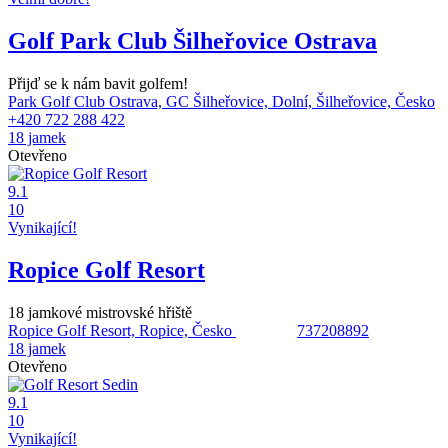
Golf Park Club Šilheřovice Ostrava
Přijď se k nám bavit golfem!
Park Golf Club Ostrava, GC Šilheřovice, Dolní, Šilheřovice, Česko
+420 722 288 422
18 jamek
Otevřeno
9.1
10
Vynikající!
Ropice Golf Resort
18 jamkové mistrovské hřiště
Ropice Golf Resort, Ropice, Česko
737208892
18 jamek
Otevřeno
9.1
10
Vynikající!