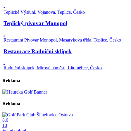
-
Teplické Výsluní, Vojanova, Teplice, Česko
Teplický pivovar Monopol
-
Restaurant Pivovar Monopol, Masarykova třída, Teplice, Česko
Restaurace Radniční sklípek
-
Radniční sklípek, Mírové náměstí, Litoměřice, Česko
Reklama
Reklama
8.6
10
Velmi dobré!