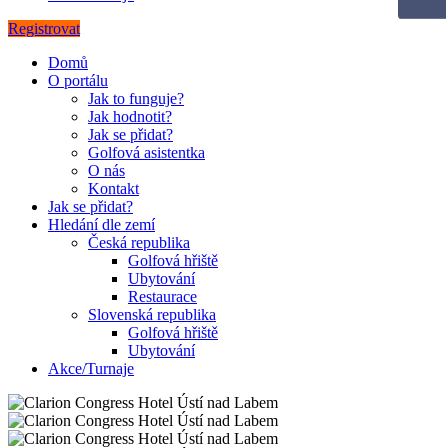
Registrovat
Domů
O portálu
Jak to funguje?
Jak hodnotit?
Jak se přidat?
Golfová asistentka
O nás
Kontakt
Jak se přidat?
Hledání dle zemí
Česká republika
Golfová hřiště
Ubytování
Restaurace
Slovenská republika
Golfová hřiště
Ubytování
Akce/Turnaje