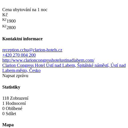
Cena ubytování na 1 noc
Kč
Kč
1900
Kč
2800
Kontaktní informace
reception.cchu@clarion-hotels.cz
+420 270 004 200
http://www.clarioncongresshotelustinadlabem.com/
Clarion Congress Hotel Ústí nad Labem, Špitálské náměstí, Ústí nad
Labem-město, Česko
Napsat zprávu
Statistiky
118 Zobrazení
1 Hodnocení
0 Oblíbené
0 Sdílet
Mapa