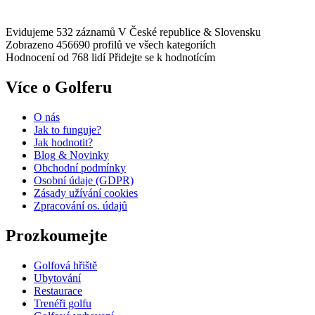
Evidujeme 532 záznamů
V České republice & Slovensku
Zobrazeno 456690 profilů
ve všech kategoriích
Hodnocení od 768 lidí
Přidejte se k hodnotícím
Více o Golferu
O nás
Jak to funguje?
Jak hodnotit?
Blog & Novinky
Obchodní podmínky
Osobní údaje (GDPR)
Zásady užívání cookies
Zpracování os. údajů​
Prozkoumejte
Golfová hřiště
Ubytování
Restaurace
Trenéři golfu