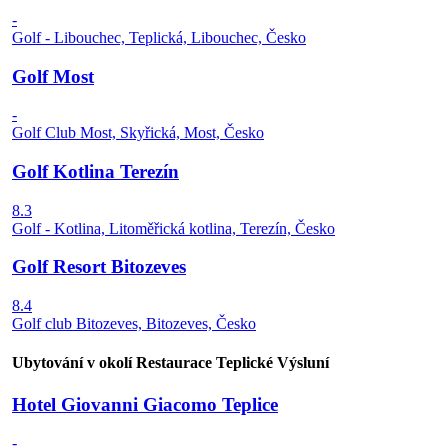
-
Golf - Libouchec, Teplická, Libouchec, Česko
Golf Most
-
Golf Club Most, Skyřická, Most, Česko
Golf Kotlina Terezín
8.3
Golf - Kotlina, Litoměřická kotlina, Terezín, Česko
Golf Resort Bitozeves
8.4
Golf club Bitozeves, Bitozeves, Česko
Ubytování v okolí Restaurace Teplické Výsluní
Hotel Giovanni Giacomo Teplice
-