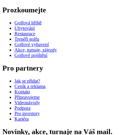
Prozkoumejte
Golfová hřiště
Ubytování
Restaurace
Trenéři golfu
Golfové vybavení
Akce, turnaje, zájezdy
Golfové pojištění
Pro partnery
Jak se přidat?
Ceník a reklama
Kontakt
Připravujeme
Videonávody
Podpora
Pro investory
Kariéra
Novinky, akce, turnaje na Váš mail.