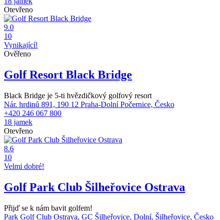
18 jamek
Otevřeno
9.0
10
Vynikající!
Ověřeno
Golf Resort Black Bridge
Black Bridge je 5-ti hvězdičkový golfový resort
Nár. hrdinů 891, 190 12 Praha-Dolní Počernice, Česko
+420 246 067 800
18 jamek
Otevřeno
8.6
10
Velmi dobré!
Golf Park Club Šilheřovice Ostrava
Přijď se k nám bavit golfem!
Park Golf Club Ostrava, GC Šilheřovice, Dolní, Šilheřovice, Česko