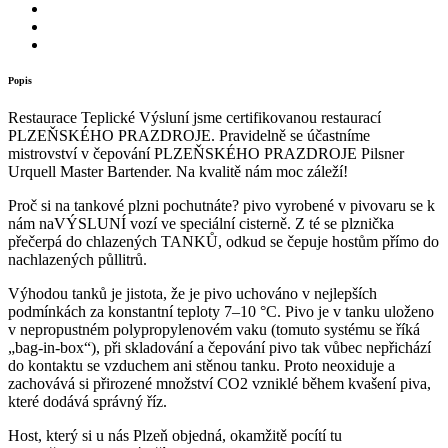
Popis
Restaurace Teplické Výsluní jsme certifikovanou restaurací
PLZEŇSKÉHO PRAZDROJE. Pravidelně se účastníme
mistrovství v čepování PLZEŇSKÉHO PRAZDROJE Pilsner
Urquell Master Bartender. Na kvalitě nám moc záleží!
Proč si na tankové plzni pochutnáte? pivo vyrobené v pivovaru se k
nám naVÝSLUNÍ vozí ve speciální cisterně. Z té se plznička
přečerpá do chlazených TANKŮ, odkud se čepuje hostům přímo do
nachlazených půllitrů.
Výhodou tanků je jistota, že je pivo uchováno v nejlepších
podmínkách za konstantní teploty 7–10 °C. Pivo je v tanku uloženo
v nepropustném polypropylenovém vaku (tomuto systému se říká
„bag-in-box“), při skladování a čepování pivo tak vůbec nepřichází
do kontaktu se vzduchem ani stěnou tanku. Proto neoxiduje a
zachovává si přirozené množství CO2 vzniklé během kvašení piva,
které dodává správný říz.
Host, který si u nás Plzeň objedná, okamžitě pocítí tu