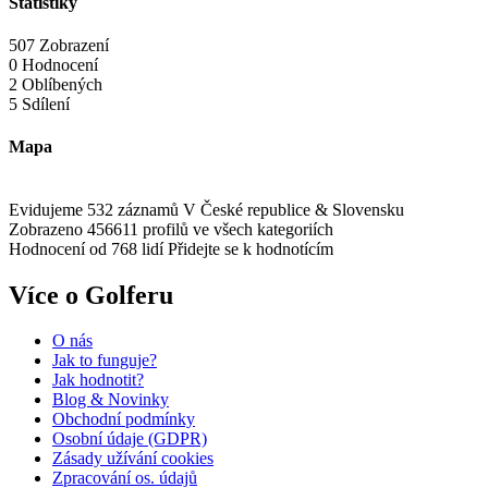
Statistiky
507 Zobrazení
0 Hodnocení
2 Oblíbených
5 Sdílení
Mapa
Evidujeme 532 záznamů
V České republice & Slovensku
Zobrazeno 456611 profilů
ve všech kategoriích
Hodnocení od 768 lidí
Přidejte se k hodnotícím
Více o Golferu
O nás
Jak to funguje?
Jak hodnotit?
Blog & Novinky
Obchodní podmínky
Osobní údaje (GDPR)
Zásady užívání cookies
Zpracování os. údajů​