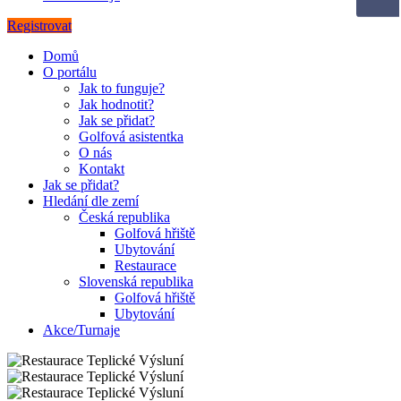
Registrovat
Domů
O portálu
Jak to funguje?
Jak hodnotit?
Jak se přidat?
Golfová asistentka
O nás
Kontakt
Jak se přidat?
Hledání dle zemí
Česká republika
Golfová hřiště
Ubytování
Restaurace
Slovenská republika
Golfová hřiště
Ubytování
Akce/Turnaje