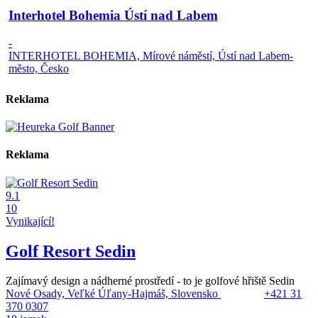
Interhotel Bohemia Ústí nad Labem
-
INTERHOTEL BOHEMIA, Mírové náměstí, Ústí nad Labem-
město, Česko
Reklama
Reklama
9.1
10
Vynikající!
Golf Resort Sedin
Zajímavý design a nádherné prostředí - to je golfové hřiště Sedin
Nové Osady, Veľké Úľany-Hajmáš, Slovensko
+421 31
370 0307