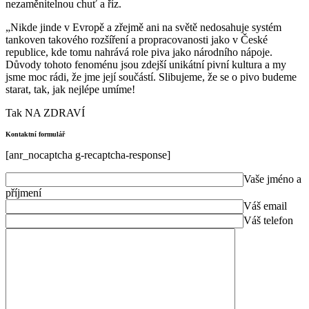
nezaměnitelnou chuť a říz.
„Nikde jinde v Evropě a zřejmě ani na světě nedosahuje systém
tankoven takového rozšíření a propracovanosti jako v České
republice, kde tomu nahrává role piva jako národního nápoje.
Důvody tohoto fenoménu jsou zdejší unikátní pivní kultura a my
jsme moc rádi, že jme její součástí. Slibujeme, že se o pivo budeme
starat, tak, jak nejlépe umíme!
Tak NA ZDRAVÍ
Kontaktní formulář
[anr_nocaptcha g-recaptcha-response]
Vaše jméno a
příjmení
Váš email
Váš telefon