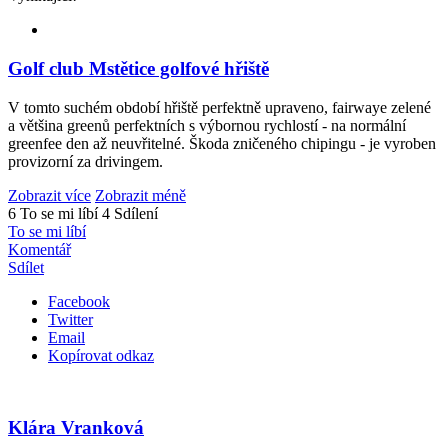
Golf club Mstětice golfové hřiště
V tomto suchém období hřiště perfektně upraveno, fairwaye zelené
a většina greenů perfektních s výbornou rychlostí - na normální
greenfee den až neuvřitelné. Škoda zničeného chipingu - je vyroben
provizorní za drivingem.
Zobrazit více
Zobrazit méně
6 To se mi líbí
4 Sdílení
To se mi líbí
Komentář
Sdílet
Facebook
Twitter
Email
Kopírovat odkaz
Klára Vranková