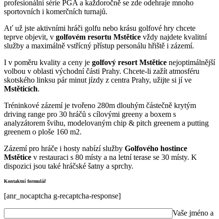
profesionální série PGA a každoročně se zde odehraje mnoho
sportovních i komerčních turnajů.
Ať už jste aktivními hráči golfu nebo krásu golfové hry chcete
teprve objevit, v
golfovém resortu Mstětice
vždy najdete kvalitní
služby a maximálně vstřícný přístup personálu hřiště i zázemí.
I v poměru kvality a ceny je
golfový resort Mstětice
nejoptimálnější
volbou v oblasti východní části Prahy. Chcete-li zažít atmosféru
skotského linksu pár minut jízdy z centra Prahy, užijte si jí ve
Mstěticích
.
Tréninkové zázemí je tvořeno 280m dlouhým částečně krytým
driving range pro 30 hráčů s cílovými greeny a boxem s
analyzátorem švihu, modelovaným chip & pitch greenem a putting
greenem o ploše 160 m2.
Zázemí pro hráče i hosty nabízí služby
Golfového hostince
Mstětice
v restauraci s 80 místy a na letní terase se 30 místy. K
dispozici jsou také hráčské šatny a sprchy.
Kontaktní formulář
[anr_nocaptcha g-recaptcha-response]
Vaše jméno a