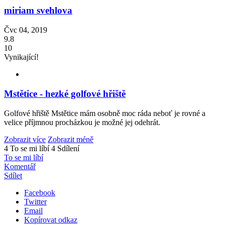
miriam svehlova
Čvc 04, 2019
9.8
10
Vynikající!
Mstětice - hezké golfové hřiště
Golfové hřiště Mstětice mám osobně moc ráda neboť je rovné a
velice příjmnou procházkou je možné jej odehrát.
Zobrazit více
Zobrazit méně
4 To se mi líbí
4 Sdílení
To se mi líbí
Komentář
Sdílet
Facebook
Twitter
Email
Kopírovat odkaz