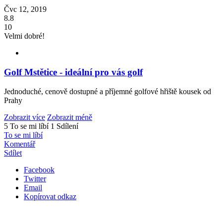
Čvc 12, 2019
8.8
10
Velmi dobré!
Golf Mstětice - ideální pro vás golf
Jednoduché, cenově dostupné a příjemné golfové hřiště kousek od
Prahy
Zobrazit více
Zobrazit méně
5 To se mi líbí
1 Sdílení
To se mi líbí
Komentář
Sdílet
Facebook
Twitter
Email
Kopírovat odkaz