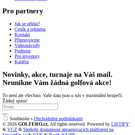
Pro partnery
Jak se přidat?
Ceník a reklama
Kontakt
Připravujeme
Videonávody
Podpora
Pro investory
Kariéra
Novinky, akce, turnaje na Váš mail.
Neunikne Vám žádná golfová akce!
To není ale všechno. Vaše data jsou u nás v maximální bezpečí.
Žádný spam!
Souhlasím s
Obchodními podmínkami
© 2026
GOLFERO.cz
, All rights reserved. Powered by
LISTIFY
&
VCZ
&
Sledujte dostupnost streamovacích platforem na
StreamFix.io
&
VSK
&
BestSafeVPN