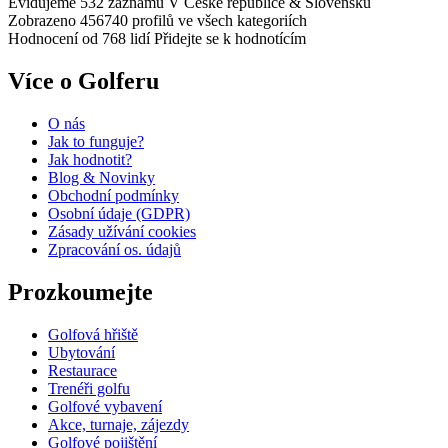
Evidujeme 532 záznamů
V České republice & Slovensku
Zobrazeno 456740 profilů
ve všech kategoriích
Hodnocení od 768 lidí
Přidejte se k hodnotícím
Více o Golferu
O nás
Jak to funguje?
Jak hodnotit?
Blog & Novinky
Obchodní podmínky
Osobní údaje (GDPR)
Zásady užívání cookies
Zpracování os. údajů​
Prozkoumejte
Golfová hřiště
Ubytování
Restaurace
Trenéři golfu
Golfové vybavení
Akce, turnaje, zájezdy
Golfové pojištění