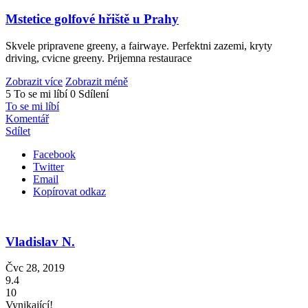
Mstetice golfové hřiště u Prahy
Skvele pripravene greeny, a fairwaye. Perfektni zazemi, kryty
driving, cvicne greeny. Prijemna restaurace
Zobrazit více
Zobrazit méně
5 To se mi líbí
0 Sdílení
To se mi líbí
Komentář
Sdílet
Facebook
Twitter
Email
Kopírovat odkaz
Vladislav N.
Čvc 28, 2019
9.4
10
Vynikající!