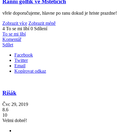
Ranní golfik ve Msteticích
vřele doporučujeme, hlavne po ranu dokud je hriste prazdne!
Zobrazit více
Zobrazit méně
4 To se mi líbí
0 Sdílení
To se mi líbí
Komentář
Sdílet
Facebook
Twitter
Email
Kopírovat odkaz
Rišák
Čvc 29, 2019
8.6
10
Velmi dobré!