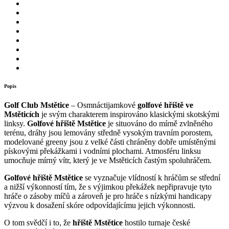
Popis
Golf Club Mstětice
– Osmnáctijamkové
golfové hřiště ve
Mstěticích
je svým charakterem inspirováno klasickými skotskými
linksy.
Golfové hřiště Mstětice
je situováno do mírně zvlněného
terénu, dráhy jsou lemovány středně vysokým travním porostem,
modelované greeny jsou z velké části chráněny dobře umístěnými
pískovými překážkami i vodními plochami. Atmosféru linksu
umocňuje mírný vítr, který je ve Mstěticích častým spoluhráčem.
Golfové hřiště Mstětice
se vyznačuje vlídností k hráčům se střední
a nižší výkonností tím, že s výjimkou překážek nepřipravuje tyto
hráče o zásoby míčů a zároveň je pro hráče s nízkými handicapy
výzvou k dosažení skóre odpovídajícímu jejich výkonnosti.
O tom svědčí i to, že
hřiště Mstětice
hostilo turnaje české