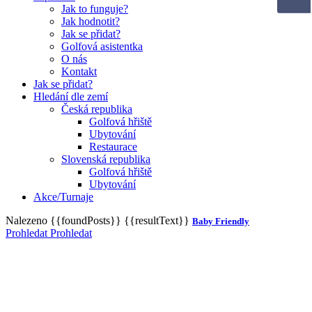
Jak to funguje?
Jak hodnotit?
Jak se přidat?
Golfová asistentka
O nás
Kontakt
Jak se přidat?
Hledání dle zemí
Česká republika
Golfová hřiště
Ubytování
Restaurace
Slovenská republika
Golfová hřiště
Ubytování
Akce/Turnaje
Nalezeno
{{foundPosts}}
{{resultText}}
Baby Friendly
Prohledat
Prohledat