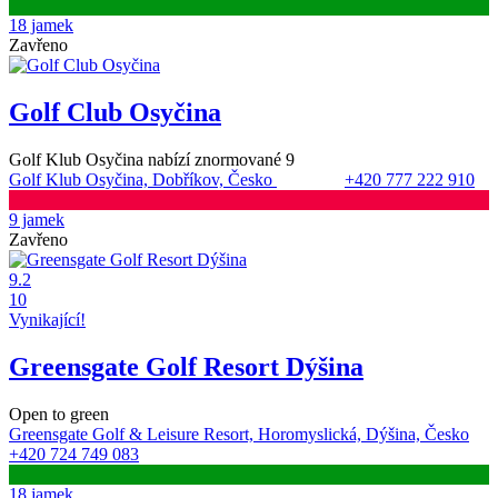
18 jamek
Zavřeno
Golf Club Osyčina
Golf Klub Osyčina nabízí znormované 9
Golf Klub Osyčina, Dobříkov, Česko
+420 777 222 910
9 jamek
Zavřeno
9.2
10
Vynikající!
Greensgate Golf Resort Dýšina
Open to green
Greensgate Golf & Leisure Resort, Horomyslická, Dýšina, Česko
+420 724 749 083
18 jamek