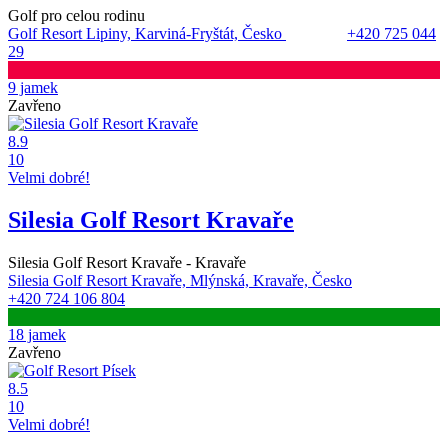
Golf pro celou rodinu
Golf Resort Lipiny, Karviná-Fryštát, Česko
+420 725 044
29
9 jamek
Zavřeno
8.9
10
Velmi dobré!
Silesia Golf Resort Kravaře
Silesia Golf Resort Kravaře - Kravaře
Silesia Golf Resort Kravaře, Mlýnská, Kravaře, Česko
+420 724 106 804
18 jamek
Zavřeno
8.5
10
Velmi dobré!