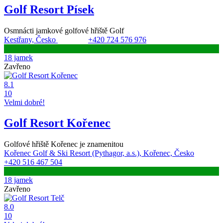
Golf Resort Písek
Osmnácti jamkové golfové hřiště Golf
Kestřany, Česko
+420 724 576 976
18 jamek
Zavřeno
8.1
10
Velmi dobré!
Golf Resort Kořenec
Golfové hřiště Kořenec je znamenitou
Kořenec Golf & Ski Resort (Pythagor, a.s.), Kořenec, Česko
+420 516 467 504
18 jamek
Zavřeno
8.0
10