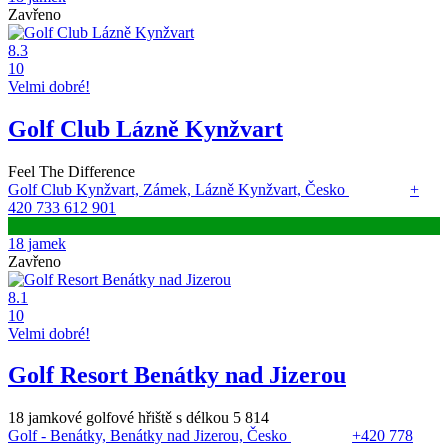
Zavřeno
8.3
10
Velmi dobré!
Golf Club Lázně Kynžvart
Feel The Difference
Golf Club Kynžvart, Zámek, Lázně Kynžvart, Česko
+
420 733 612 901
18 jamek
Zavřeno
8.1
10
Velmi dobré!
Golf Resort Benátky nad Jizerou
18 jamkové golfové hřiště s délkou 5 814
Golf - Benátky, Benátky nad Jizerou, Česko
+420 778