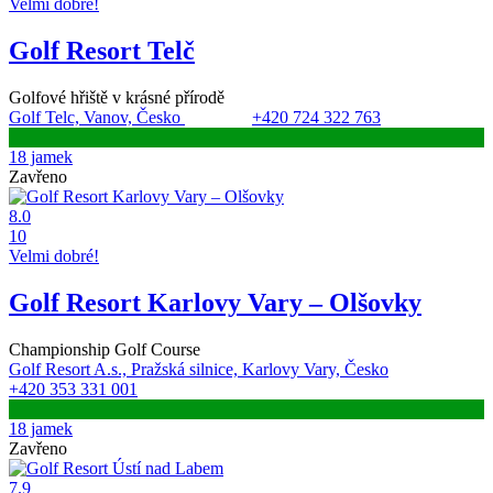
Velmi dobré!
Golf Resort Telč
Golfové hřiště v krásné přírodě
Golf Telc, Vanov, Česko
+420 724 322 763
18 jamek
Zavřeno
8.0
10
Velmi dobré!
Golf Resort Karlovy Vary – Olšovky
Championship Golf Course
Golf Resort A.s., Pražská silnice, Karlovy Vary, Česko
+420 353 331 001
18 jamek
Zavřeno
7.9