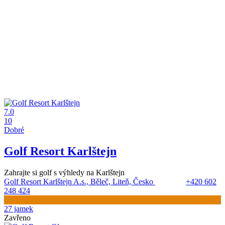
7.0
10
Dobré
Golf Resort Karlštejn
Zahrajte si golf s výhledy na Karlštejn
Golf Resort Karlštejn A.s., Běleč, Liteň, Česko
+420 602
248 424
27 jamek
Zavřeno