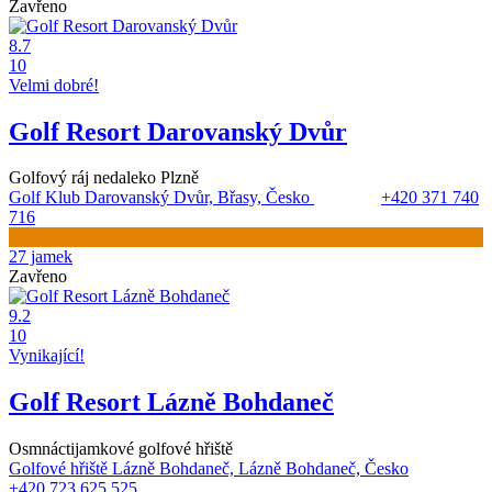
Zavřeno
8.7
10
Velmi dobré!
Golf Resort Darovanský Dvůr
Golfový ráj nedaleko Plzně
Golf Klub Darovanský Dvůr, Břasy, Česko
+420 371 740
716
27 jamek
Zavřeno
9.2
10
Vynikající!
Golf Resort Lázně Bohdaneč
Osmnáctijamkové golfové hřiště
Golfové hřiště Lázně Bohdaneč, Lázně Bohdaneč, Česko
+420 723 625 525