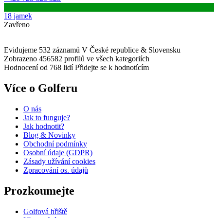
18 jamek
Zavřeno
Evidujeme 532 záznamů
V České republice & Slovensku
Zobrazeno 456582 profilů
ve všech kategoriích
Hodnocení od 768 lidí
Přidejte se k hodnotícím
Více o Golferu
O nás
Jak to funguje?
Jak hodnotit?
Blog & Novinky
Obchodní podmínky
Osobní údaje (GDPR)
Zásady užívání cookies
Zpracování os. údajů​
Prozkoumejte
Golfová hřiště