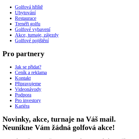
Golfová hřiště
Ubytování
Restaurace
Trenéři golfu
Golfové vybavení
Akce, turnaje, zájezdy
Golfové pojištění
Pro partnery
Jak se přidat?
Ceník a reklama
Kontakt
Připravujeme
Videonávody
Podpora
Pro investory
Kariéra
Novinky, akce, turnaje na Váš mail.
Neunikne Vám žádná golfová akce!