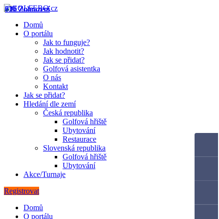
617 Zobrazení
831 Zobrazení
716 Zobrazení
726 Zobrazení
Domů
O portálu
Jak to funguje?
Jak hodnotit?
Jak se přidat?
Golfová asistentka
O nás
Kontakt
Jak se přidat?
Hledání dle zemí
Česká republika
Golfová hřiště
Ubytování
Restaurace
Slovenská republika
Golfová hřiště
Ubytování
Akce/Turnaje
Registrovat
Domů
O portálu