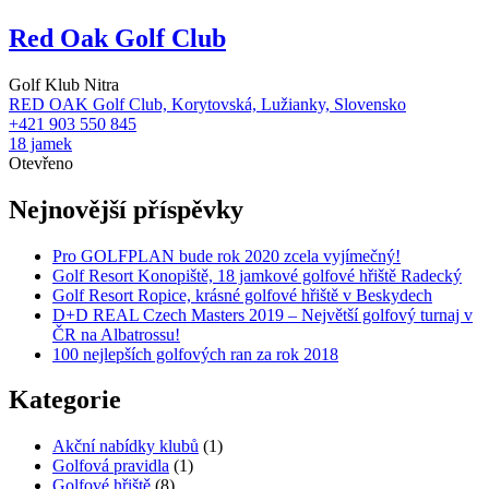
Red Oak Golf Club
Golf Klub Nitra
RED OAK Golf Club, Korytovská, Lužianky, Slovensko
+421 903 550 845
18 jamek
Otevřeno
Nejnovější příspěvky
Pro GOLFPLAN bude rok 2020 zcela vyjímečný!
Golf Resort Konopiště, 18 jamkové golfové hřiště Radecký
Golf Resort Ropice, krásné golfové hřiště v Beskydech
D+D REAL Czech Masters 2019 – Největší golfový turnaj v
ČR na Albatrossu!
100 nejlepších golfových ran za rok 2018
Kategorie
Akční nabídky klubů
(1)
Golfová pravidla
(1)
Golfové hřiště
(8)