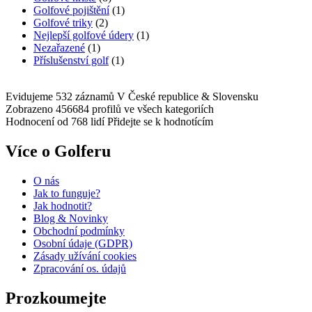
Golfové pojištění
(1)
Golfové triky
(2)
Nejlepší golfové údery
(1)
Nezařazené
(1)
Příslušenství golf
(1)
Evidujeme 532 záznamů
V České republice & Slovensku
Zobrazeno 456684 profilů
ve všech kategoriích
Hodnocení od 768 lidí
Přidejte se k hodnotícím
Více o Golferu
O nás
Jak to funguje?
Jak hodnotit?
Blog & Novinky
Obchodní podmínky
Osobní údaje (GDPR)
Zásady užívání cookies
Zpracování os. údajů​
Prozkoumejte