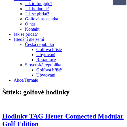
Jak to funguje?
Jak hodnotit?
Jak se přidat?
Golfová asistentka
O nás
Kontakt
Jak se přidat?
Hledání dle zemí
Česká republika
Golfová hřiště
Ubytování
Restaurace
Slovenská republika
Golfová hřiště
Ubytování
Akce/Turnaje
Štítek: golfové hodinky
Hodinky TAG Heuer Connected Modular
Golf Edition